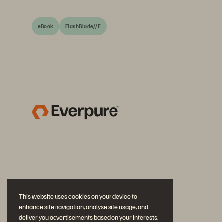
eBook
FlashBlade//E
This website uses cookies on your device to
enhance site navigation, analyse site usage, and
deliver you advertisements based on your interests.