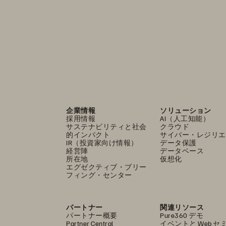
企業情報
ソリューション
採用情報
AI（人工知能）
サステナビリティと社会
クラウド
的インパクト
サイバー・レジリエ
IR（投資家向け情報）
データ保護
経営陣
データベース
所在地
仮想化
エグゼクティブ・ブリー
フィング・センター
パートナー
関連リソース
パートナー概要
Pure360 デモ
Partner Central
イベントと Web セ