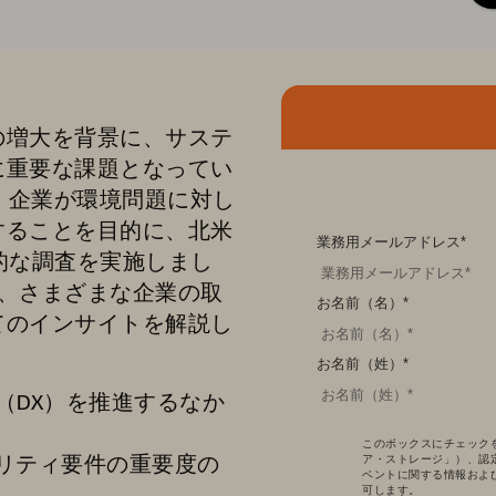
の増大を背景に、サステ
に重要な課題となってい
（ESG）は、企業が環境問題に対し
することを目的に、北米
業務用メールアドレス
*
括的な調査を実施しまし
と、さまざまな企業の取
お名前（名）
*
てのインサイトを解説し
お名前（姓）
*
（DX）を推進するなか
このボックスにチェックを入れ
ビリティ要件の重要度の
ア・ストレージ」）、認
ベントに関する情報およ
可します。