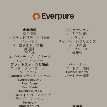
企業情報
ソリューション
採用情報
AI（人工知能）
サステナビリティと社会的
クラウド
インパクト
サイバー・レジリエンス
IR（投資家向け情報）
データ保護
経営陣
データベース
所在地
仮想化
エグゼクティブ・ブリーフ
ィング・センター
プラットフォームと製品
パートナー
エンタープライズ・デー
パートナー概要
タ・クラウド
Partner Central
Everpure プラットフォーム
パートナー認定
Evergreen//One
FlashArray
FlashBlade
FlashBlade//EXA
リアルタイムのエンタープ
ライズ・ファイル
Portworx
関連リソース
連絡先