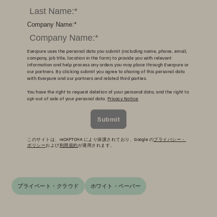
Company Name:
*
Everpure uses the personal data you submit (including name, phone, email,
company, job title, location in the form) to provide you with relevant
information and help process any orders you may place through Everpure or
our partners. By clicking submit you agree to sharing of this personal data
with Everpure and our partners and related third parties.
You have the right to request deletion of your personal data, and the right to
opt-out of sale of your personal data.
Privacy Notice
Submit
このサイトは、reCAPTCHA により保護されており、Google の
プライバシー・
ポリシー
および
利用規約
が適用されます。
プライベート・クラウド
ホワイト・ペーパー