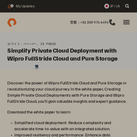
My Updates
JP / JA
1
営業：+81 800 976 6494
ホワイト・ペーパー, 13 PAGES
Simplify Private Cloud Deployment with
Wipro FullStride Cloud and Pure Storage
Discover the power of Wipro FullStride Cloud and Pure Storage in
revolutionizing your cloud journey. In the white paper, Creating
Simple Private Cloud Deployments with Pure Storage and Wipro
FullStride Cloud, you’ll gain valuable insights and expert guidance.
Download the white paper to learn:
Simplified cloud deployment: Reduce complexity and
accelerate time-to-value with an integrated solution.
Improved resiliency and performance: Enhance data