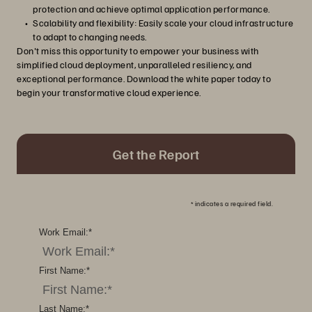
protection and achieve optimal application performance.
Scalability and flexibility: Easily scale your cloud infrastructure
to adapt to changing needs.
Don't miss this opportunity to empower your business with
simplified cloud deployment, unparalleled resiliency, and
exceptional performance. Download the white paper today to
begin your transformative cloud experience.
Get the Report
*
indicates a required field.
Work Email:
*
First Name:
*
Last Name:
*