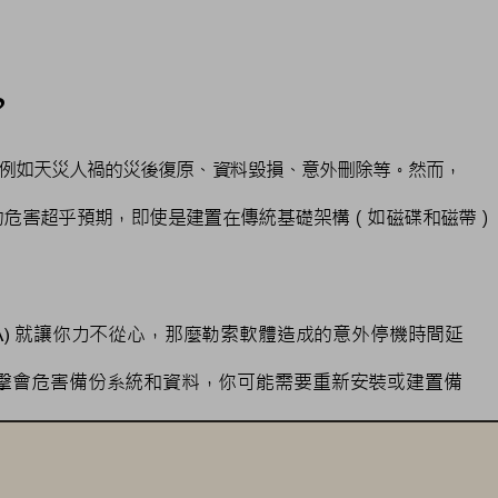
？
例如天災人禍的災後復原、資料毀損、意外刪除等。然而，
的危害超乎預期，即使是建置在傳統基礎架構
（如磁碟和磁帶
）
就讓你力不從心，那麼勒索軟體造成的意外停機時間延
) 
擊會危害備份系統和資料，你可能需要重新安裝或建置備
復原。