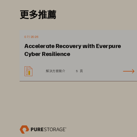
與
的價
FlashArray™ 
Veeam 
更多推薦
和
Pure Storage FlashArray//C 
Vee
構提供迅速備份還原，持續不中斷的
07/2026
傳統資料保護架構的重重限制。
實
Accelerate Recovery with Everpure
Cyber Resilience
夠最佳化
備份和快照所佔的
Veeam 
解決方案簡介
5 頁