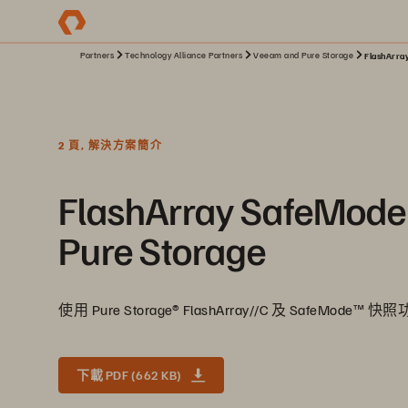
Partners
Technology Alliance Partners
Veeam and Pure Storage
FlashAr
2 頁, 解決方案簡介
FlashArray Saf
Pure Storage
使用 Pure Storage® FlashArray//C 及 SafeMode
下載 PDF (662 KB)