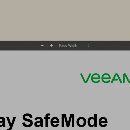
Zoom
Zoom
Out
In
ay SafeMode