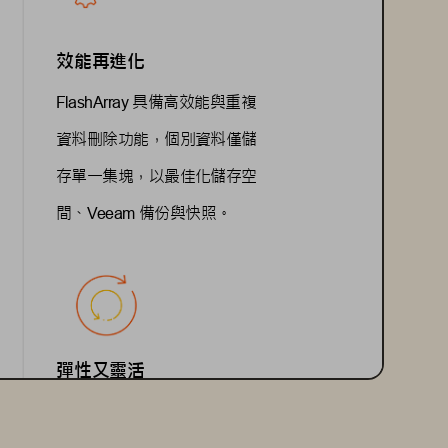
效能再進化
具備高效能與重複
FlashArray 
資料刪除功能，個別資料僅儲
存單一集塊，以最佳化儲存空
間、
備份與快照。
Veeam 
彈性又靈活
快照與
備
FlashArray 
Veeam 
份通用共同開發的
，因此
API