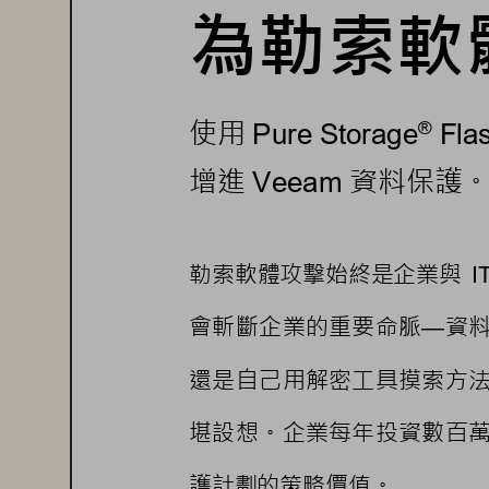
為勒索軟
使用
®
 Pure Storage
 Fla
增進
資料保護
 Veeam 
勒索軟體攻擊始終是企業與
I
會斬斷企業的重要命脈
資
—
還是自己用解密工具摸索方
堪設想。企業每年投資數百
護計劃的策略價值。