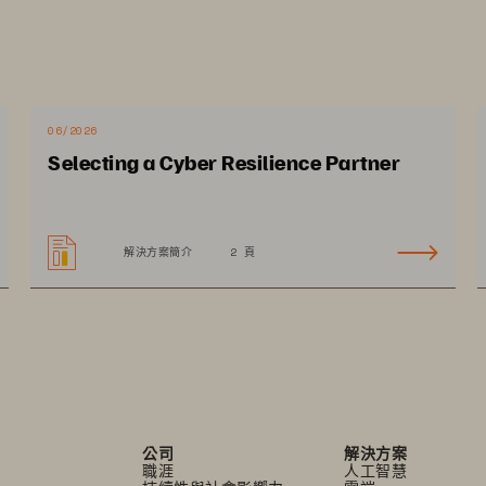
值
讓你大幅改善資料保護
效果。
的全快閃架
am 
FlashArray 
每小時
的備份速度及
每小時
的還原速度，克服
 7TB 
2TB 
06/2026
現高效能與重複資料刪除，個別資料僅儲存單一集塊，能
Selecting a Cyber Resilience Partner
儲存空間。
解決方案簡介
2 頁
公司
解決方案
職涯
人工智慧