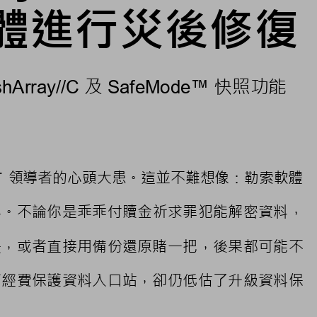
體進行
災後修復
及
快照功能
shArray//C 
 SafeMode™ 
。
領導者的心頭大患。這並不難想像
：勒索軟體
T 
料。不論你是乖乖付贖金祈求罪犯能解密資料，
法
，或者直接用備份還原賭一把，後果都可能不
萬經費保
護資料入口 站，卻仍低估了升級資料