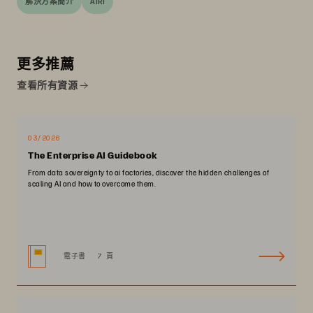
解決方案簡介
AIRI
更多推薦
查看所有資源
03/2026
The Enterprise AI Guidebook
From data sovereignty to ai factories, discover the hidden challenges of
scaling AI and how to overcome them.
電子書
7 頁