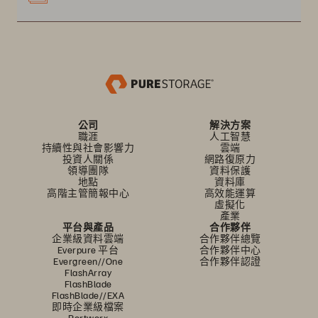
公司
解決方案
職涯
人工智慧
持續性與社會影響力
雲端
投資人關係
網路復原力
領導團隊
資料保護
地點
資料庫
高階主管簡報中心
高效能運算
虛擬化
產業
平台與產品
合作夥伴
企業級資料雲端
合作夥伴總覽
Everpure 平台
合作夥伴中心
Evergreen//One
合作夥伴認證
FlashArray
FlashBlade
FlashBlade//EXA
即時企業級檔案
Portworx