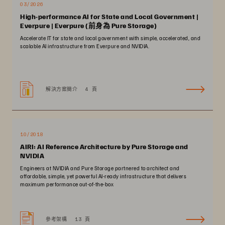
03/2026
High-performance AI for State and Local Government |
Everpure | Everpure (前身為 Pure Storage)
Accelerate IT for state and local government with simple, accelerated, and
scalable AI infrastructure from Everpure and NVIDIA.
解決方案簡介
4 頁
10/2018
AIRI: AI Reference Architecture by Pure Storage and
NVIDIA
Engineers at NVIDIA and Pure Storage partnered to architect and
affordable, simple, yet powerful AI-ready infrastructure that delivers
maximum performance out-of-the-box
參考架構
13 頁