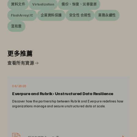
資料文件
Virtualization
備份、恢復、災害復原
FlashArray//C
企業資料保護
安全性 合規性
業務永續性
混和雲
更多推薦
查看所有資源
08/2026
Everpure and Rubrik: Unstructured Data Resilience
Discover how the partnership between Rubrik and Everpure redefines how
organizations manage and secure unstructured data at scale.