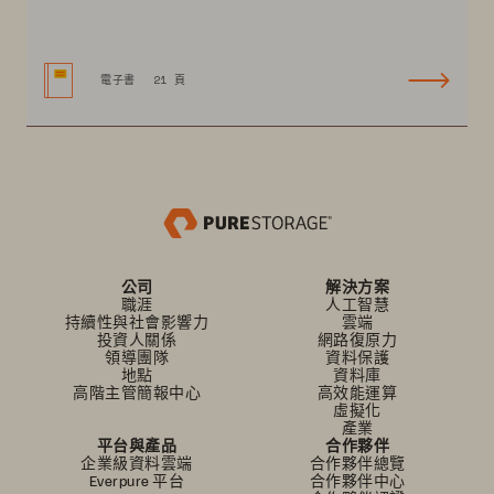
電子書
21 頁
公司
解決方案
職涯
人工智慧
持續性與社會影響力
雲端
投資人關係
網路復原力
領導團隊
資料保護
地點
資料庫
高階主管簡報中心
高效能運算
虛擬化
產業
平台與產品
合作夥伴
企業級資料雲端
合作夥伴總覽
Everpure 平台
合作夥伴中心