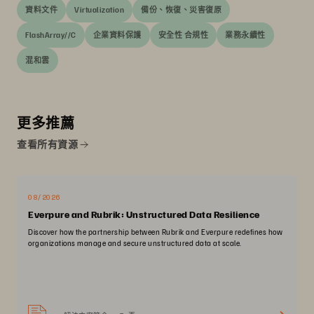
資料文件
Virtualization
備份、恢復、災害復原
FlashArray//C
企業資料保護
安全性 合規性
業務永續性
混和雲
更多推薦
查看所有資源
08/2026
Everpure and Rubrik: Unstructured Data Resilience
Discover how the partnership between Rubrik and Everpure redefines how
organizations manage and secure unstructured data at scale.