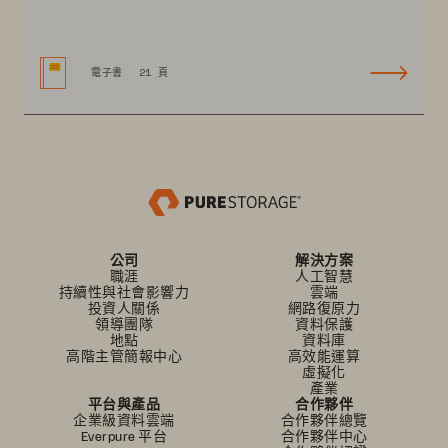
電子書
21 頁
公司
解決方案
職涯
人工智慧
持續性與社會影響力
雲端
投資人關係
網路復原力
領導團隊
資料保護
地點
資料庫
高階主管簡報中心
高效能運算
虛擬化
產業
平台與產品
合作夥伴
企業級資料雲端
合作夥伴總覽
Everpure 平台
合作夥伴中心