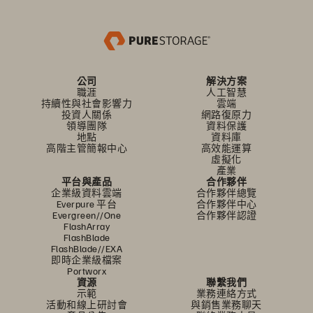
公司
解決方案
職涯
人工智慧
持續性與社會影響力
雲端
投資人關係
網路復原力
領導團隊
資料保護
地點
資料庫
高階主管簡報中心
高效能運算
虛擬化
產業
平台與產品
合作夥伴
企業級資料雲端
合作夥伴總覽
Everpure 平台
合作夥伴中心
Evergreen//One
合作夥伴認證
FlashArray
FlashBlade
FlashBlade//EXA
即時企業級檔案
Portworx
資源
聯繫我們
示範
業務連絡方式
活動和線上研討會
與銷售業務聊天