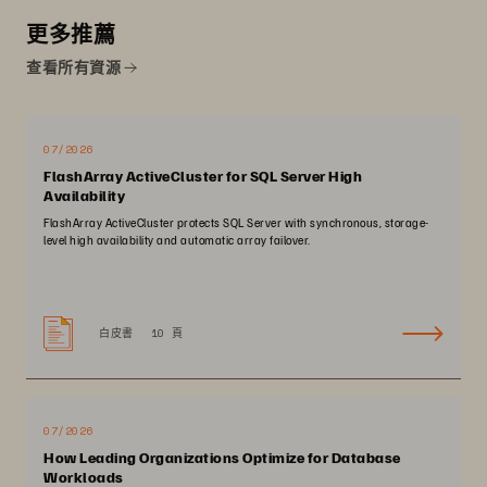
更多推薦
查看所有資源
07/2026
FlashArray ActiveCluster for SQL Server High
Availability
FlashArray ActiveCluster protects SQL Server with synchronous, storage-
level high availability and automatic array failover.
白皮書
10 頁
07/2026
How Leading Organizations Optimize for Database
Workloads