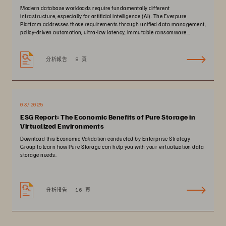
Modern database workloads require fundamentally different
infrastructure, especially for artificial intelligence (AI). The Everpure
Platform addresses those requirements through unified data management,
policy-driven automation, ultra-low latency, immutable ransomware
protection, and zero-planned-downtime architecture.
分析報告
8 頁
03/2025
ESG Report: The Economic Benefits of Pure Storage in
Virtualized Environments
Download this Economic Validation conducted by Enterprise Strategy
Group to learn how Pure Storage can help you with your virtualization data
storage needs.
分析報告
16 頁