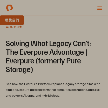
聯繫我們
18 頁, 白皮書
Solving What Legacy Can’t:
The Everpure Advantage |
Everpure (formerly Pure
Storage)
See how the Everpure Platform replaces legacy storage silos with
a unified, secure data platform that simplifies operations, cuts risk,
and powers AI, apps, and hybrid cloud.