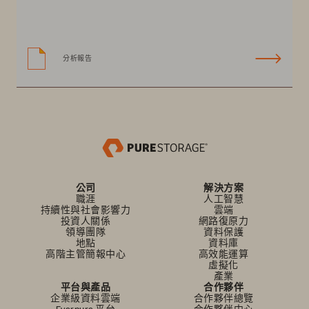
分析報告
公司
解決方案
職涯
人工智慧
持續性與社會影響力
雲端
投資人關係
網路復原力
領導團隊
資料保護
地點
資料庫
高階主管簡報中心
高效能運算
虛擬化
產業
平台與產品
合作夥伴
企業級資料雲端
合作夥伴總覽
Everpure 平台
合作夥伴中心