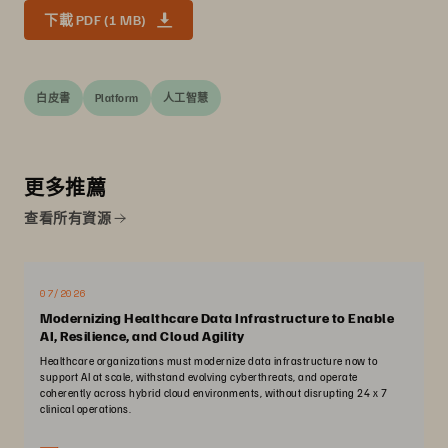
下載 PDF (1 MB)
白皮書
Platform
人工智慧
更多推薦
查看所有資源
07/2026
Modernizing Healthcare Data Infrastructure to Enable
AI, Resilience, and Cloud Agility
Healthcare organizations must modernize data infrastructure now to
support AI at scale, withstand evolving cyberthreats, and operate
coherently across hybrid cloud environments, without disrupting 24 x 7
clinical operations.