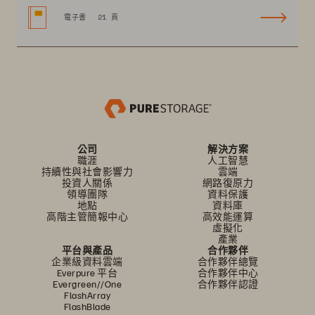
電子書
21 頁
公司
解決方案
職涯
人工智慧
持續性與社會影響力
雲端
投資人關係
網路復原力
領導團隊
資料保護
地點
資料庫
高階主管簡報中心
高效能運算
虛擬化
產業
平台與產品
合作夥伴
企業級資料雲端
合作夥伴總覽
Everpure 平台
合作夥伴中心
Evergreen//One
合作夥伴認證
FlashArray
FlashBlade