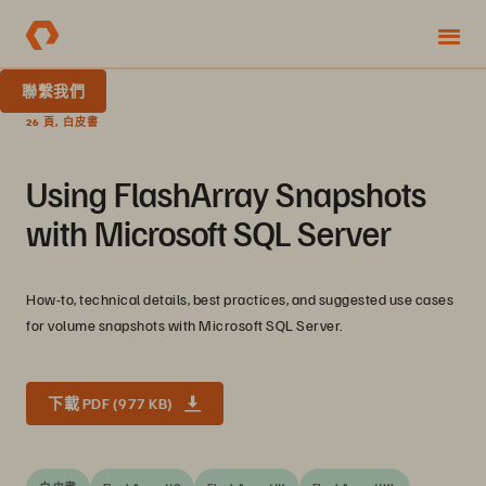
聯繫我們
26 頁, 白皮書
Using FlashArray Snapshots
with Microsoft SQL Server
How-to, technical details, best practices, and suggested use cases
for volume snapshots with Microsoft SQL Server.
下載 PDF (977 KB)