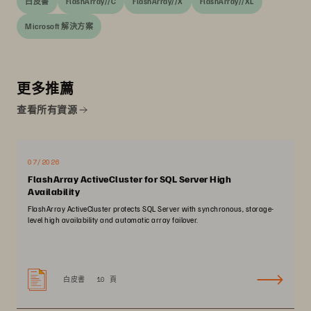
白皮書
FlashArray//C
FlashArray//X
FlashArray//XL
Microsoft 解決方案
更多推薦
查看所有資源
07/2026
FlashArray ActiveCluster for SQL Server High
Availability
FlashArray ActiveCluster protects SQL Server with synchronous, storage-
level high availability and automatic array failover.
白皮書
10 頁