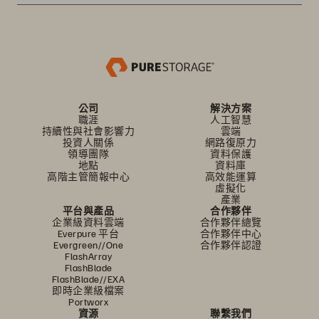
公司
解決方案
職涯
人工智慧
持續性與社會影響力
雲端
投資人關係
網路復原力
領導團隊
資料保護
地點
資料庫
高階主管簡報中心
高效能運算
虛擬化
產業
平台與產品
合作夥伴
企業級資料雲端
合作夥伴總覽
Everpure 平台
合作夥伴中心
Evergreen//One
合作夥伴認證
FlashArray
FlashBlade
FlashBlade//EXA
即時企業級檔案
Portworx
資源
聯繫我們