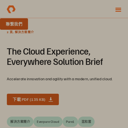
聯繫我們
2 頁, 解決方案簡介
The Cloud Experience,
Everywhere Solution Brief
Accelerate innovation and agility with a modern, unified cloud.
下載 PDF (135 KB)
解決方案簡介
Everpure Cloud
Pure1
混和雲