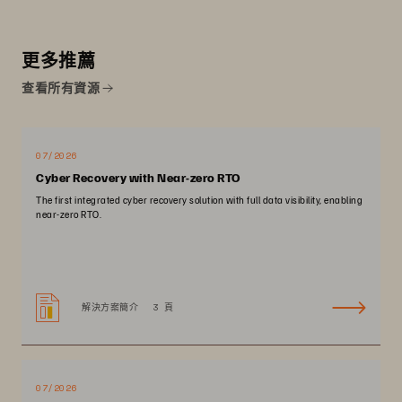
更多推薦
查看所有資源
07/2026
Cyber Recovery with Near-zero RTO
The first integrated cyber recovery solution with full data visibility, enabling
near-zero RTO.
解決方案簡介
3 頁
07/2026