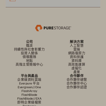
公司
解決方案
職涯
人工智慧
持續性與社會影響力
雲端
投資人關係
網路復原力
領導團隊
資料保護
地點
資料庫
高階主管簡報中心
高效能運算
虛擬化
產業
平台與產品
合作夥伴
企業級資料雲端
合作夥伴總覽
Everpure 平台
合作夥伴中心
Evergreen//One
合作夥伴認證
FlashArray
FlashBlade
FlashBlade//EXA
即時企業級檔案
Portworx