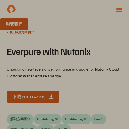
聯繫我們
3 頁, 解決方案簡介
Everpure with Nutanix
Unlocking new levels of performance and scale for Nutanix Cloud
Platform with Everpure storage.
下載 PDF (143 KB)
解決方案簡介
FlashArray//X
FlashArray//XL
Pure1