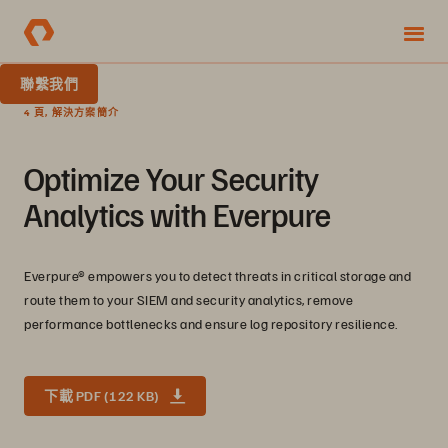
聯繫我們
4 頁, 解決方案簡介
Optimize Your Security
Analytics with Everpure
Everpure® empowers you to detect threats in critical storage and
route them to your SIEM and security analytics, remove
performance bottlenecks and ensure log repository resilience.
下載 PDF (122 KB)