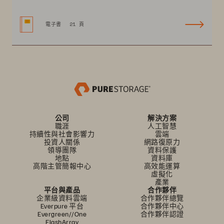
電子書
21 頁
公司
解決方案
職涯
人工智慧
持續性與社會影響力
雲端
投資人關係
網路復原力
領導團隊
資料保護
地點
資料庫
高階主管簡報中心
高效能運算
虛擬化
產業
平台與產品
合作夥伴
企業級資料雲端
合作夥伴總覽
Everpure 平台
合作夥伴中心
Evergreen//One
合作夥伴認證
FlashArray