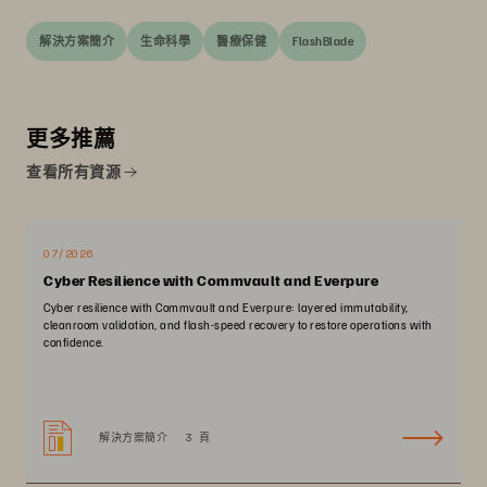
解決方案簡介
生命科學
醫療保健
FlashBlade
更多推薦
查看所有資源
07/2026
Cyber Resilience with Commvault and Everpure
Cyber resilience with Commvault and Everpure: layered immutability,
cleanroom validation, and flash-speed recovery to restore operations with
confidence.
解決方案簡介
3 頁