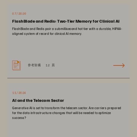
07/2026
FlashBlade and Redis: Two-Tier Memory for Clinical AI
FlashBlade and Redis pair a submillisecond hot tier with a durable, HIPAA-
aligned system of record for clinical AI memory.
參考架構
12 頁
11/2024
AI and the Telecom Sector
Generative AI is set to transform the telecom sector. Are carriers prepared
for the data infrastructure changes that will be needed to optimize
success?