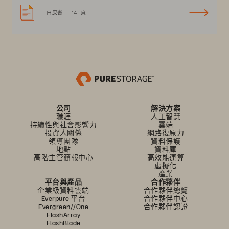
白皮書
14 頁
公司
解決方案
職涯
人工智慧
持續性與社會影響力
雲端
投資人關係
網路復原力
領導團隊
資料保護
地點
資料庫
高階主管簡報中心
高效能運算
虛擬化
產業
平台與產品
合作夥伴
企業級資料雲端
合作夥伴總覽
Everpure 平台
合作夥伴中心
Evergreen//One
合作夥伴認證
FlashArray
FlashBlade