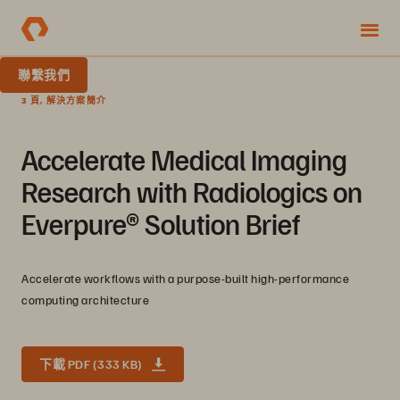
聯繫我們
3 頁, 解決方案簡介
Accelerate Medical Imaging
Research with Radiologics on
Everpure® Solution Brief
Accelerate workflows with a purpose-built high-performance
computing architecture
下載 PDF (333 KB)