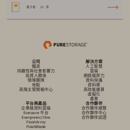
電子書
21 頁
公司
解決方案
職涯
人工智慧
持續性與社會影響力
雲端
投資人關係
網路復原力
領導團隊
資料保護
地點
資料庫
高階主管簡報中心
高效能運算
虛擬化
產業
平台與產品
合作夥伴
企業級資料雲端
合作夥伴總覽
Everpure 平台
合作夥伴中心
Evergreen//One
合作夥伴認證
FlashArray
FlashBlade