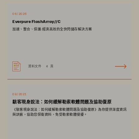
06/2026
Everpure FlashArray//C
加速、整合、保護:經濟高效的全快閃儲存解決方案
資料文件
4 頁
09/2021
駭客現身說法：如何緩解勒索軟體問題及協助復原
《駭客現身說法：如何緩解勒索軟體問題及協助復原》為你提供深度資訊
與訣竅，協助您保衛資料，免受勒索軟體侵擾。