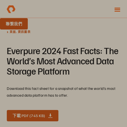
聯繫我們
1 頁面, 資訊圖表
Everpure 2024 Fast Facts: The
World’s Most Advanced Data
Storage Platform
Download this fact sheet for a snapshot of what the world’s most
advanced data platform has to offer.
下載 PDF (745 KB)