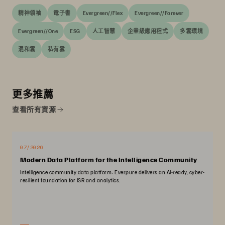
精神領袖
電子書
Evergreen//Flex
Evergreen//Forever
Evergreen//One
ESG
人工智慧
企業級應用程式
多雲環境
混和雲
私有雲
更多推薦
查看所有資源
07/2026
Modern Data Platform for the Intelligence Community
Intelligence community data platform: Everpure delivers an AI-ready, cyber-
resilient foundation for ISR and analytics.