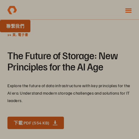
聯繫我們
14 頁, 電子書
The Future of Storage: New
Principles for the AI Age
Explore the future of data infrastructure with key principles for the
AI era. Understand modern storage challenges and solutions for IT
leaders.
下載 PDF (554 KB)