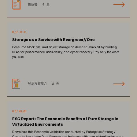
白皮書
4 頁
06/2026
Storage as a Service with Evergreen//One
Consume block, file, and object storage on demand, backed by binding
SLAs for performance, availability, and cyber recovery. Pay only for what
you use.
解決方案簡介
2 頁
03/2025
ESG Report: The Economic Benefits of Pure Storage in
Virtualized Environments
Download this Economic Validation conducted by Enterprise Strategy
Group to learn how Pure Storage can help you with your virtualization data