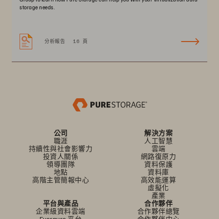
storage needs.
分析報告
16 頁
公司
解決方案
職涯
人工智慧
持續性與社會影響力
雲端
投資人關係
網路復原力
領導團隊
資料保護
地點
資料庫
高階主管簡報中心
高效能運算
虛擬化
產業
平台與產品
合作夥伴
企業級資料雲端
合作夥伴總覽
Everpure 平台
合作夥伴中心