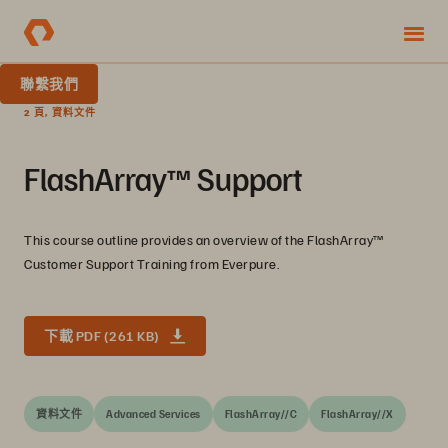
聯繫我們
2 頁, 資料文件
FlashArray™ Support
This course outline provides an overview of the FlashArray™
Customer Support Training from Everpure.
下載 PDF (261 KB)
資料文件
Advanced Services
FlashArray//C
FlashArray//X