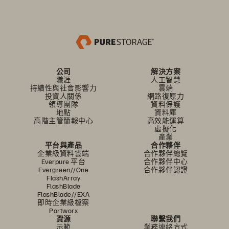
公司
解決方案
職涯
人工智慧
持續性與社會影響力
雲端
投資人關係
網路復原力
領導團隊
資料保護
地點
資料庫
高階主管簡報中心
高效能運算
虛擬化
產業
平台與產品
合作夥伴
企業級資料雲端
合作夥伴總覽
Everpure 平台
合作夥伴中心
Evergreen//One
合作夥伴認證
FlashArray
FlashBlade
FlashBlade//EXA
即時企業級檔案
Portworx
資源
聯繫我們
示範
業務連絡方式