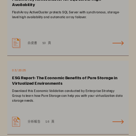
Availability
FlashArray ActiveCluster protects SQL Server with synchronous, storage-
level high availability and automatic array failover.
白皮書
10 頁
03/2025
ESG Report: The Economic Benefits of Pure Storage in
Virtualized Environments
Download this Economic Validation conducted by Enterprise Strategy
Group to learn how Pure Storage can help you with your virtualization data
storage needs.
分析報告
16 頁