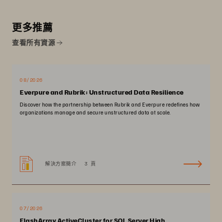
更多推薦
查看所有資源
08/2026
Everpure and Rubrik: Unstructured Data Resilience
Discover how the partnership between Rubrik and Everpure redefines how
organizations manage and secure unstructured data at scale.
解決方案簡介
3 頁
07/2026
FlashArray ActiveCluster for SQL Server High