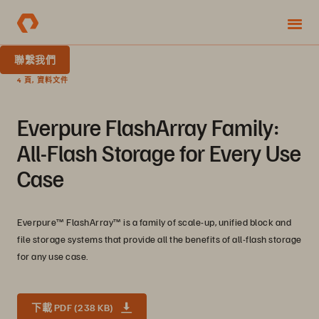
聯繫我們
4 頁, 資料文件
Everpure FlashArray Family:
All-Flash Storage for Every Use
Case
Everpure™ FlashArray™ is a family of scale-up, unified block and
file storage systems that provide all the benefits of all-flash storage
for any use case.
下載 PDF (238 KB)