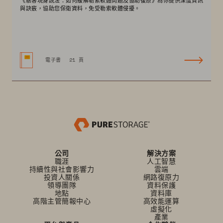
《駭客現身說法：如何緩解勒索軟體問題及協助復原》為你提供深度資訊
與訣竅，協助您保衛資料，免受勒索軟體侵擾。
電子書
21 頁
公司
解決方案
職涯
人工智慧
持續性與社會影響力
雲端
投資人關係
網路復原力
領導團隊
資料保護
地點
資料庫
高階主管簡報中心
高效能運算
虛擬化
產業