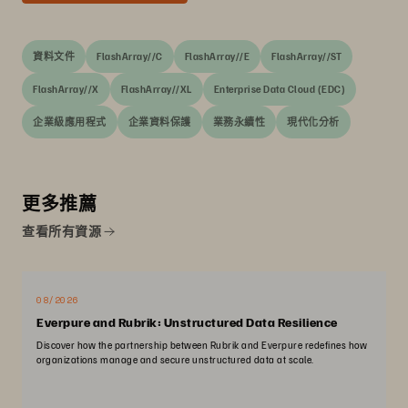
資料文件
FlashArray//C
FlashArray//E
FlashArray//ST
FlashArray//X
FlashArray//XL
Enterprise Data Cloud (EDC)
企業級應用程式
企業資料保護
業務永續性
現代化分析
更多推薦
查看所有資源
08/2026
Everpure and Rubrik: Unstructured Data Resilience
Discover how the partnership between Rubrik and Everpure redefines how
organizations manage and secure unstructured data at scale.