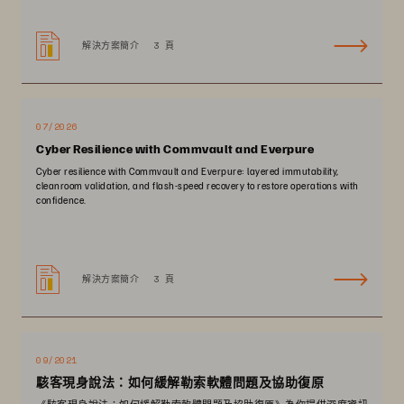
解決方案簡介
3 頁
07/2026
Cyber Resilience with Commvault and Everpure
Cyber resilience with Commvault and Everpure: layered immutability,
cleanroom validation, and flash-speed recovery to restore operations with
confidence.
解決方案簡介
3 頁
09/2021
駭客現身說法：如何緩解勒索軟體問題及協助復原