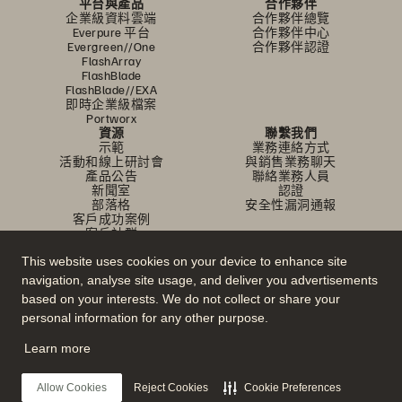
平台與產品
合作夥伴
企業級資料雲端
合作夥伴總覽
Everpure 平台
合作夥伴中心
Evergreen//One
合作夥伴認證
FlashArray
FlashBlade
FlashBlade//EXA
即時企業級檔案
Portworx
資源
聯繫我們
示範
業務連絡方式
活動和線上研討會
與銷售業務聊天
產品公告
聯絡業務人員
新聞室
認證
部落格
安全性漏洞通報
客戶成功案例
客戶社群
知識文章
This website uses cookies on your device to enhance site
navigation, analyse site usage, and deliver you advertisements
加入討論
based on your interests. We do not collect or share your
personal information for any other purpose.
追蹤所有 Everpure 官方社群平台
Learn more
Allow Cookies
Reject Cookies
Cookie Preferences
© 2026 Everpure, Inc. 版權所有。