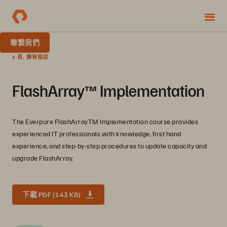
聯繫我們
2 頁, 課程描述
FlashArray™ Implementation
The Everpure FlashArrayTM Implementation course provides
experienced IT professionals with knowledge, first hand
experience, and step-by-step procedures to update capacity and
upgrade FlashArray.
下載 PDF (143 KB)