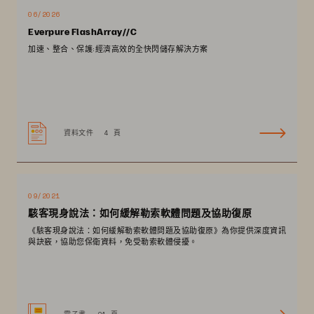
06/2026
Everpure FlashArray//C
加速、整合、保護:經濟高效的全快閃儲存解決方案
資料文件
4 頁
09/2021
駭客現身說法：如何緩解勒索軟體問題及協助復原
《駭客現身說法：如何緩解勒索軟體問題及協助復原》為你提供深度資訊
與訣竅，協助您保衛資料，免受勒索軟體侵擾。