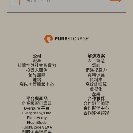
電子書
21 頁
公司
解決方案
職涯
人工智慧
持續性與社會影響力
雲端
投資人關係
網路復原力
領導團隊
資料保護
地點
資料庫
高階主管簡報中心
高效能運算
虛擬化
產業
平台與產品
合作夥伴
企業級資料雲端
合作夥伴總覽
Everpure 平台
合作夥伴中心
Evergreen//One
合作夥伴認證
FlashArray
FlashBlade
FlashBlade//EXA
即時企業級檔案