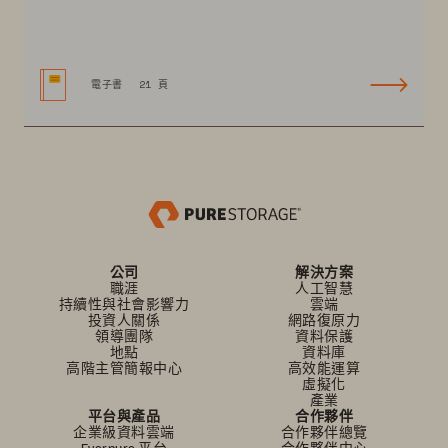
電子書
21 頁
公司
解決方案
職涯
人工智慧
持續性與社會影響力
雲端
投資人關係
網路復原力
領導團隊
資料保護
地點
資料庫
高階主管簡報中心
高效能運算
虛擬化
產業
平台與產品
合作夥伴
企業級資料雲端
合作夥伴總覽
Everpure 平台
合作夥伴中心