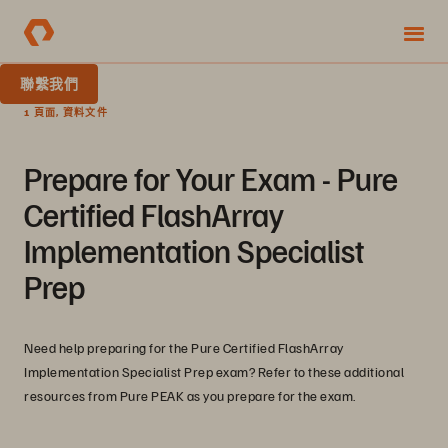
聯繫我們
1 頁面, 資料文件
Prepare for Your Exam - Pure
Certified FlashArray
Implementation Specialist
Prep
Need help preparing for the Pure Certified FlashArray
Implementation Specialist Prep exam? Refer to these additional
resources from Pure PEAK as you prepare for the exam.