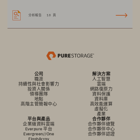
分析報告
16 頁
公司
解決方案
職涯
人工智慧
持續性與社會影響力
雲端
投資人關係
網路復原力
領導團隊
資料保護
地點
資料庫
高階主管簡報中心
高效能運算
虛擬化
產業
平台與產品
合作夥伴
企業級資料雲端
合作夥伴總覽
Everpure 平台
合作夥伴中心
Evergreen//One
合作夥伴認證
FlashArray