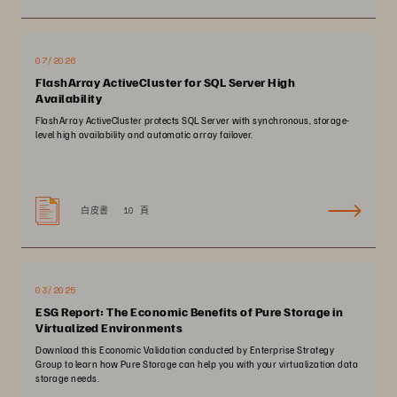
07/2026
FlashArray ActiveCluster for SQL Server High
Availability
FlashArray ActiveCluster protects SQL Server with synchronous, storage-
level high availability and automatic array failover.
白皮書
10 頁
03/2025
ESG Report: The Economic Benefits of Pure Storage in
Virtualized Environments
Download this Economic Validation conducted by Enterprise Strategy
Group to learn how Pure Storage can help you with your virtualization data
storage needs.