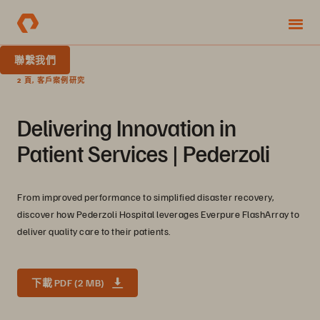
聯繫我們
2 頁, 客戶案例研究
Delivering Innovation in
Patient Services | Pederzoli
From improved performance to simplified disaster recovery,
discover how Pederzoli Hospital leverages Everpure FlashArray to
deliver quality care to their patients.
下載 PDF (2 MB)