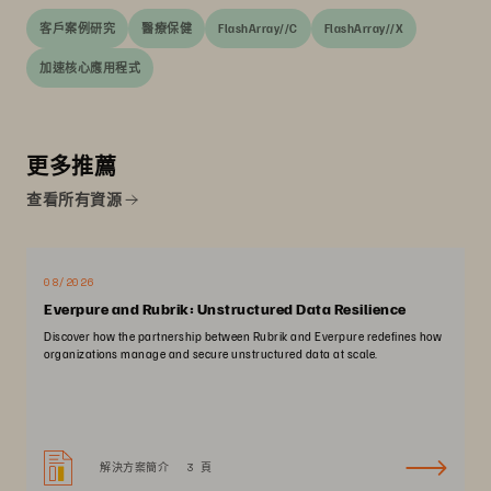
客戶案例研究
醫療保健
FlashArray//C
FlashArray//X
加速核心應用程式
更多推薦
查看所有資源
08/2026
Everpure and Rubrik: Unstructured Data Resilience
Discover how the partnership between Rubrik and Everpure redefines how
organizations manage and secure unstructured data at scale.
解決方案簡介
3 頁