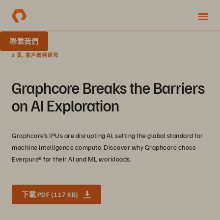
聯繫我們
2 頁, 客戶案例研究
Graphcore Breaks the Barriers
on AI Exploration
Graphcore’s IPUs are disrupting AI, setting the global standard for
machine intelligence compute. Discover why Graphcore chose
Everpure® for their AI and ML workloads.
下載 PDF (117 KB)