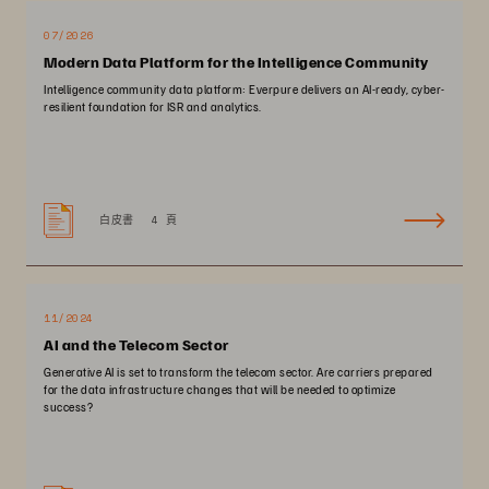
07/2026
Modern Data Platform for the Intelligence Community
Intelligence community data platform: Everpure delivers an AI-ready, cyber-
resilient foundation for ISR and analytics.
白皮書
4 頁
11/2024
AI and the Telecom Sector
Generative AI is set to transform the telecom sector. Are carriers prepared
for the data infrastructure changes that will be needed to optimize
success?