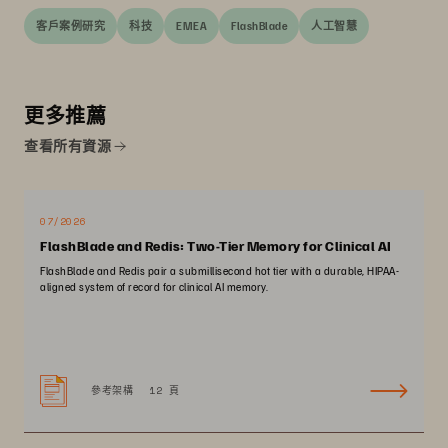
客戶案例研究
科技
EMEA
FlashBlade
人工智慧
更多推薦
查看所有資源
07/2026
FlashBlade and Redis: Two-Tier Memory for Clinical AI
FlashBlade and Redis pair a submillisecond hot tier with a durable, HIPAA-
aligned system of record for clinical AI memory.
參考架構
12 頁