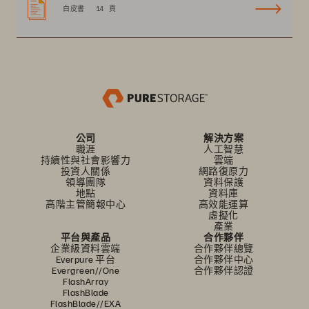
白皮書
14 頁
公司
解決方案
職涯
人工智慧
持續性與社會影響力
雲端
投資人關係
網路復原力
領導團隊
資料保護
地點
資料庫
高階主管簡報中心
高效能運算
虛擬化
產業
平台與產品
合作夥伴
企業級資料雲端
合作夥伴總覽
Everpure 平台
合作夥伴中心
Evergreen//One
合作夥伴認證
FlashArray
FlashBlade
FlashBlade//EXA