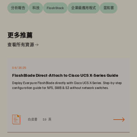
分析報告
科技
FlashStack
企業級應用程式
混和雲
更多推薦
查看所有資源
08/2025
FlashBlade Direct-Attach to Cisco UCS X-Series Guide
Deploy Everpure FlashBlade directly with Cisco UCS X-Series. Step-by-step
configuration guide for NFS, SMB & S3 without network switches.
白皮書
19 頁