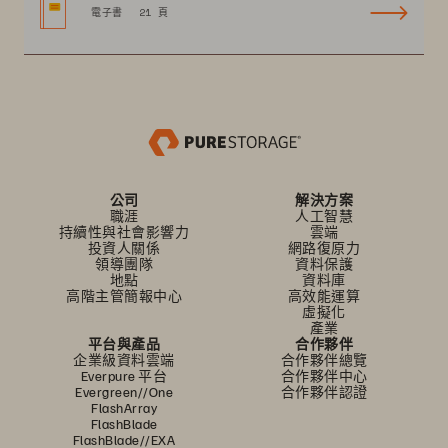
電子書
21 頁
公司
解決方案
職涯
人工智慧
持續性與社會影響力
雲端
投資人關係
網路復原力
領導團隊
資料保護
地點
資料庫
高階主管簡報中心
高效能運算
虛擬化
產業
平台與產品
合作夥伴
企業級資料雲端
合作夥伴總覽
Everpure 平台
合作夥伴中心
Evergreen//One
合作夥伴認證
FlashArray
FlashBlade
FlashBlade//EXA