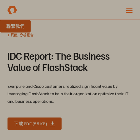
聯繫我們
1 頁面, 分析報告
IDC Report: The Business
Value of FlashStack
Everpure and Cisco customers realized significant value by
leveraging FlashStack to help their organization optimize their IT
and business operations.
下載 PDF (55 KB)