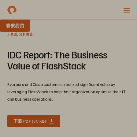
聯繫我們
1 頁面, 分析報告
IDC Report: The Business
Value of FlashStack
Everpure and Cisco customers realized significant value by
leveraging FlashStack to help their organization optimize their IT
and business operations.
下載 PDF (55 KB)