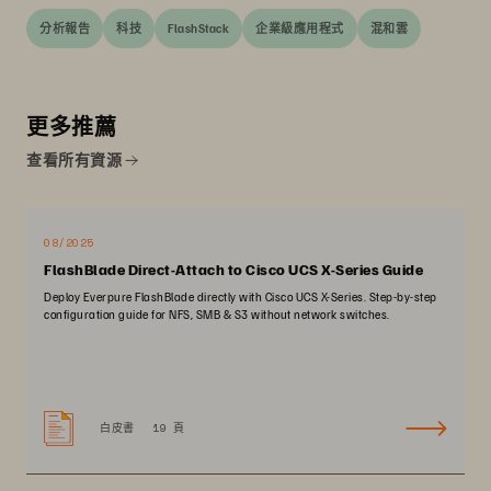
分析報告
科技
FlashStack
企業級應用程式
混和雲
更多推薦
查看所有資源
08/2025
FlashBlade Direct-Attach to Cisco UCS X-Series Guide
Deploy Everpure FlashBlade directly with Cisco UCS X-Series. Step-by-step
configuration guide for NFS, SMB & S3 without network switches.
白皮書
19 頁