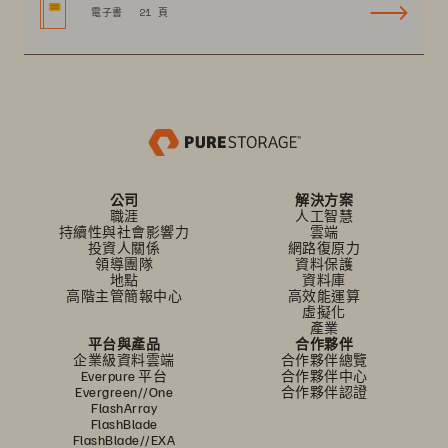
電子書
21 頁
公司
解決方案
職涯
人工智慧
持續性與社會影響力
雲端
投資人關係
網路復原力
領導團隊
資料保護
地點
資料庫
高階主管簡報中心
高效能運算
虛擬化
產業
平台與產品
合作夥伴
企業級資料雲端
合作夥伴總覽
Everpure 平台
合作夥伴中心
Evergreen//One
合作夥伴認證
FlashArray
FlashBlade
FlashBlade//EXA