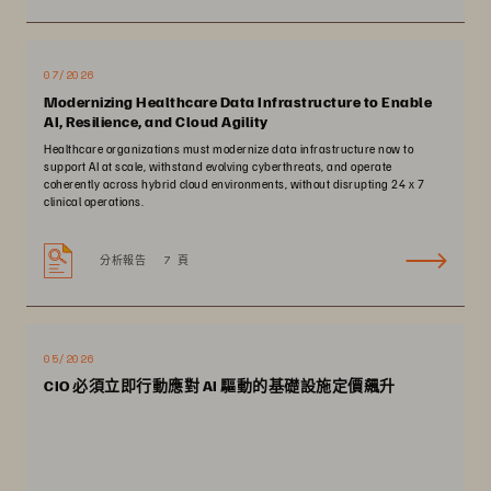
07/2026
Modernizing Healthcare Data Infrastructure to Enable
AI, Resilience, and Cloud Agility
Healthcare organizations must modernize data infrastructure now to
support AI at scale, withstand evolving cyberthreats, and operate
coherently across hybrid cloud environments, without disrupting 24 x 7
clinical operations.
分析報告
7 頁
05/2026
CIO 必須立即行動應對 AI 驅動的基礎設施定價飆升