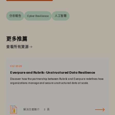
分析報告
Cyber Resilience
人工智慧
更多推薦
查看所有資源
08/2026
Everpure and Rubrik: Unstructured Data Resilience
Discover how the partnership between Rubrik and Everpure redefines how
organizations manage and secure unstructured data at scale.
解決方案簡介
3 頁