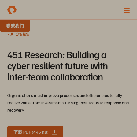
聯繫我們
2 頁, 分析報告
451 Research: Building a
cyber resilient future with
inter-team collaboration
Organizations must improve processes and efficiencies to fully
realize value from investments, turning their focus to response and
recovery.
下載 PDF (445 KB)