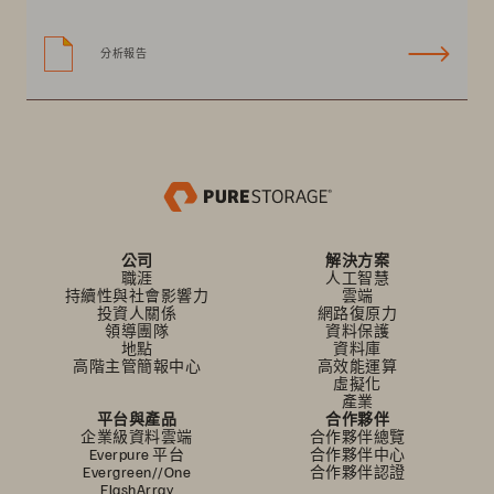
分析報告
公司
解決方案
職涯
人工智慧
持續性與社會影響力
雲端
投資人關係
網路復原力
領導團隊
資料保護
地點
資料庫
高階主管簡報中心
高效能運算
虛擬化
產業
平台與產品
合作夥伴
企業級資料雲端
合作夥伴總覽
Everpure 平台
合作夥伴中心
Evergreen//One
合作夥伴認證
FlashArray