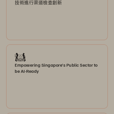
技術進行渠道檢查創新
Empowering Singapore’s Public Sector to
be AI-Ready