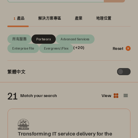
1
產品
解決方案專區
產業
地理位置
所有服務
Portworx
Advanced Services
(+20)
Reset
Enterprise File
Evergreen//Flex
繁體中文
21
Match your search
View
Transforming IT service delivery for the