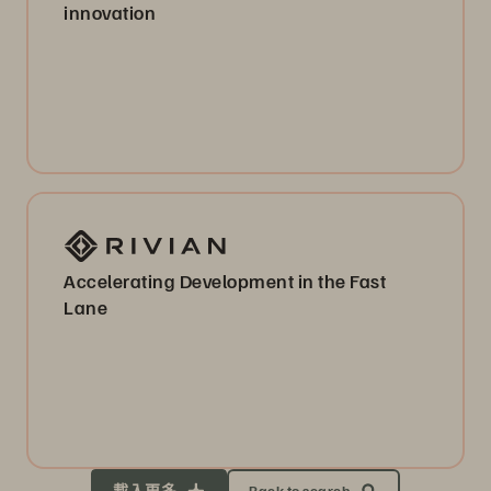
innovation
Accelerating Development in the Fast
Lane
載入更多
Back to search