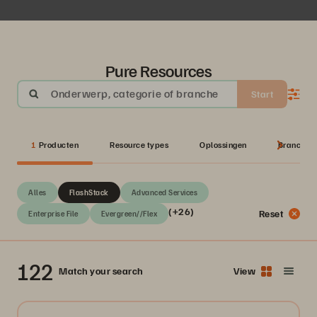
Pure Resources
Onderwerp, categorie of branche
Start
1
Producten
Resource types
Oplossingen
Branches
Alles
FlashStack
Advanced Services
(+26)
Reset
Enterprise File
Evergreen//Flex
122
Match your search
View