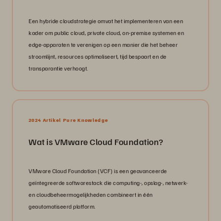
Een hybride cloudstrategie omvat het implementeren van een
kader om public cloud, private cloud, on-premise systemen en
edge-apparaten te verenigen op een manier die het beheer
stroomlijnt, resources optimaliseert, tijd bespaart en de
transparantie verhoogt.
2024 Artikel Pure Knowledge
Wat is VMware Cloud Foundation?
VMware Cloud Foundation (VCF) is een geavanceerde
geïntegreerde softwarestack die computing-, opslag-, netwerk-
en cloudbeheermogelijkheden combineert in één
geautomatiseerd platform.