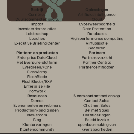
Bedrijf
Oplossingen
Carrières
Artificial Intelligence
Duurzaamheid en social
Cloud
impact
Cyberweerbaarheid
Investeerdersrelaties
Data Protection
Leiderschap
Databases
Locaties
High performance computing
Executive Briefing Center
Virtualisatie
Sectoren
Platform en producten
Partners
Enterprise Data Cloud
Partneroverzicht
Het Everpure-platform
Partner Central
Evergreen//One
Partnercertificaten
FlashArray
FlashBlade
FlashBlade//EXA
Enterprise File
Portworx
Resources
Neem contact met ons op
Demos
Contact Sales
Evenementen en webinars
Chat met Sales
Productaankondigingen
Bel met Sales
Newsroom
Certificeringen
Blog
Beleid inzake
Klantervaringen
openbaarmaking van
Klantencommunity
kwetsbaarheden
Knowledge-artikelen