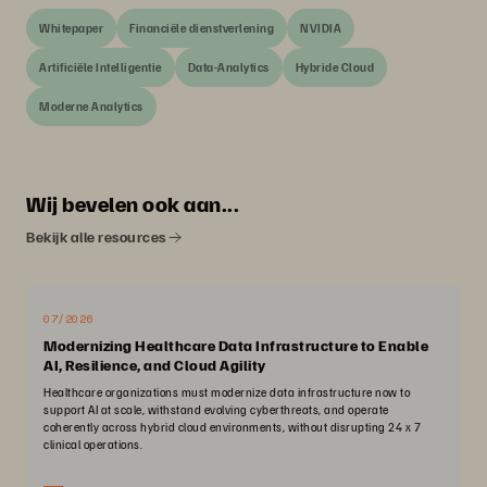
Whitepaper
Financiële dienstverlening
NVIDIA
Artificiële Intelligentie
Data-Analytics
Hybride Cloud
Moderne Analytics
Wij bevelen ook aan...
Bekijk alle resources
07/2026
Modernizing Healthcare Data Infrastructure to Enable
AI, Resilience, and Cloud Agility
Healthcare organizations must modernize data infrastructure now to
support AI at scale, withstand evolving cyberthreats, and operate
coherently across hybrid cloud environments, without disrupting 24 x 7
clinical operations.