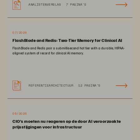
ANALISTENVERSLAG
7 PAGINA'S
07/2026
FlashBlade and Redis: Two-Tier Memory for Clinical AI
FlashBlade and Redis pair a submillisecond hot tier with a durable, HIPAA-
aligned system of record for clinical AI memory.
REFERENTIEARCHITECTUUR
12 PAGINA'S
05/2026
CIO’s moeten nu reageren op de door AI veroorzaakte
prijsstijgingen voor infrastructuur