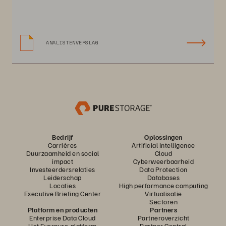
ANALISTENVERSLAG
Bedrijf
Oplossingen
Carrières
Artificial Intelligence
Duurzaamheid en social
Cloud
impact
Cyberweerbaarheid
Investeerdersrelaties
Data Protection
Leiderschap
Databases
Locaties
High performance computing
Executive Briefing Center
Virtualisatie
Sectoren
Platform en producten
Partners
Enterprise Data Cloud
Partneroverzicht
Het Everpure-platform
Partner Central