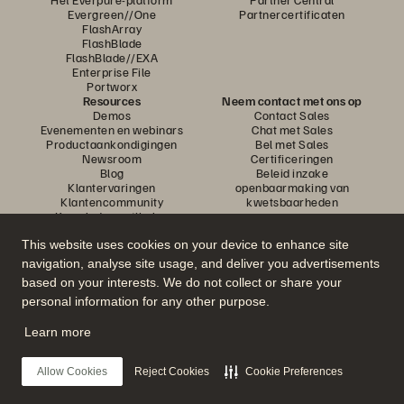
Evergreen//One
Partnercertificaten
FlashArray
FlashBlade
FlashBlade//EXA
Enterprise File
Portworx
Resources
Neem contact met ons op
Demos
Contact Sales
Evenementen en webinars
Chat met Sales
Productaankondigingen
Bel met Sales
Newsroom
Certificeringen
Blog
Beleid inzake
Klantervaringen
openbaarmaking van
Klantencommunity
kwetsbaarheden
Knowledge-artikelen
This website uses cookies on your device to enhance site
navigation, analyse site usage, and deliver you advertisements
Neem deel aan het gesprek
based on your interests. We do not collect or share your
Volg alle officiële sociale kanalen van Everpure
personal information for any other purpose.
Learn more
© 2026 Everpure, Inc. Alle rechten voorbehouden.
Allow Cookies
Reject Cookies
Cookie Preferences
Privacy
Algemene voorwaarden website
Legal
Vertrouwenscentrum
Cookie-instellingen
Mijn gegevens niet verkopen of delen