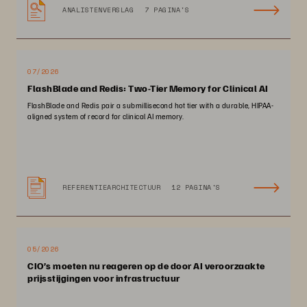
ANALISTENVERSLAG
7 PAGINA'S
07/2026
FlashBlade and Redis: Two-Tier Memory for Clinical AI
FlashBlade and Redis pair a submillisecond hot tier with a durable, HIPAA-
aligned system of record for clinical AI memory.
REFERENTIEARCHITECTUUR
12 PAGINA'S
05/2026
CIO’s moeten nu reageren op de door AI veroorzaakte
prijsstijgingen voor infrastructuur