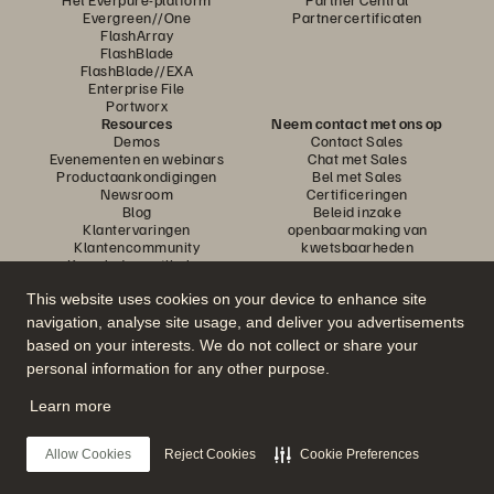
Evergreen//One
Partnercertificaten
FlashArray
FlashBlade
FlashBlade//EXA
Enterprise File
Portworx
Resources
Neem contact met ons op
Demos
Contact Sales
Evenementen en webinars
Chat met Sales
Productaankondigingen
Bel met Sales
Newsroom
Certificeringen
Blog
Beleid inzake
Klantervaringen
openbaarmaking van
Klantencommunity
kwetsbaarheden
Knowledge-artikelen
This website uses cookies on your device to enhance site
navigation, analyse site usage, and deliver you advertisements
Neem deel aan het gesprek
based on your interests. We do not collect or share your
Volg alle officiële sociale kanalen van Everpure
personal information for any other purpose.
Learn more
© 2026 Everpure, Inc. Alle rechten voorbehouden.
Allow Cookies
Reject Cookies
Cookie Preferences
Privacy
Algemene voorwaarden website
Legal
Vertrouwenscentrum
Cookie-instellingen
Mijn gegevens niet verkopen of delen