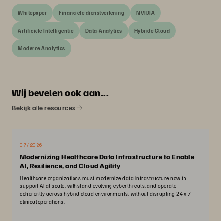
Whitepaper
Financiële dienstverlening
NVIDIA
Artificiële Intelligentie
Data-Analytics
Hybride Cloud
Moderne Analytics
Wij bevelen ook aan...
Bekijk alle resources
07/2026
Modernizing Healthcare Data Infrastructure to Enable
AI, Resilience, and Cloud Agility
Healthcare organizations must modernize data infrastructure now to
support AI at scale, withstand evolving cyberthreats, and operate
coherently across hybrid cloud environments, without disrupting 24 x 7
clinical operations.