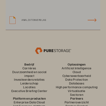
ANALISTENVERSLAG
Bedrijf
Oplossingen
Carrières
Artificial Intelligence
Duurzaamheid en social
Cloud
impact
Cyberweerbaarheid
Investeerdersrelaties
Data Protection
Leiderschap
Databases
Locaties
High performance computing
Executive Briefing Center
Virtualisatie
Sectoren
Platform en producten
Partners
Enterprise Data Cloud
Partneroverzicht
Het Everpure-platform
Partner Central