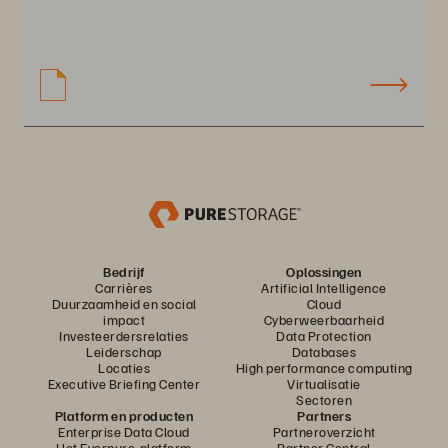
Bedrijf
Oplossingen
Carrières
Artificial Intelligence
Duurzaamheid en social
Cloud
impact
Cyberweerbaarheid
Investeerdersrelaties
Data Protection
Leiderschap
Databases
Locaties
High performance computing
Executive Briefing Center
Virtualisatie
Sectoren
Platform en producten
Partners
Enterprise Data Cloud
Partneroverzicht
Het Everpure-platform
Partner Central