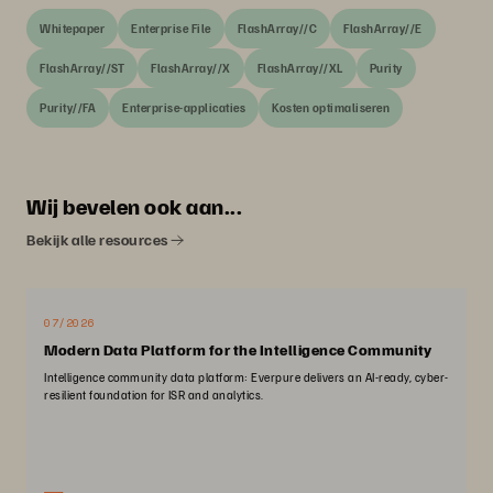
Whitepaper
Enterprise File
FlashArray//C
FlashArray//E
FlashArray//ST
FlashArray//X
FlashArray//XL
Purity
Purity//FA
Enterprise-applicaties
Kosten optimaliseren
Wij bevelen ook aan...
Bekijk alle resources
07/2026
Modern Data Platform for the Intelligence Community
Intelligence community data platform: Everpure delivers an AI-ready, cyber-
resilient foundation for ISR and analytics.