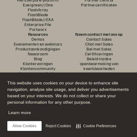
Evergreen//One
Partnercertificaten
FlashArray
FlashBlade
FlashBlade//EXA
Enterprise File
Portworx
Resources
Neem contact met ons op
Demos
Contact Sales
Evenementen en webinars
Chat met Sales
Productaankondigingen
Bel met Sales
Newsroom
Certificeringen
Blog
Beleid inzake
Klantervaringen
openbaarmaking van
Klantencommunity
kwetsbaarheden
Knowledge-artikelen
This website uses cookies on your device to enhance site
navigation, analyse site usage, and deliver you advertisements
Neem deel aan het gesprek
based on your interests. We do not collect or share your
Volg alle officiële sociale kanalen van Everpure
personal information for any other purpose.
Learn more
© 2026 Everpure, Inc. Alle rechten voorbehouden.
Allow Cookies
Reject Cookies
Cookie Preferences
Privacy
Algemene voorwaarden website
Legal
Vertrouwenscentrum
Cookie-instellingen
Mijn gegevens niet verkopen of delen