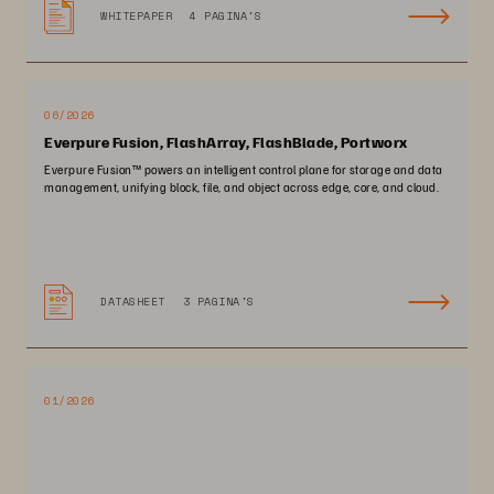
WHITEPAPER
4 PAGINA'S
06/2026
Everpure Fusion, FlashArray, FlashBlade, Portworx
Everpure Fusion™ powers an intelligent control plane for storage and data
management, unifying block, file, and object across edge, core, and cloud.
DATASHEET
3 PAGINA'S
01/2026