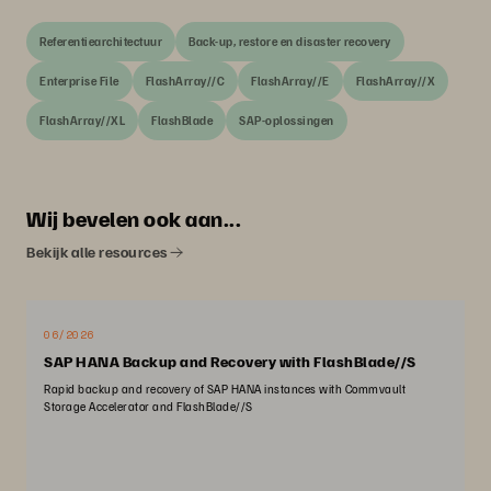
Referentiearchitectuur
Back-up, restore en disaster recovery
Enterprise File
FlashArray//C
FlashArray//E
FlashArray//X
FlashArray//XL
FlashBlade
SAP-oplossingen
Wij bevelen ook aan...
Bekijk alle resources
06/2026
SAP HANA Backup and Recovery with FlashBlade//S
Rapid backup and recovery of SAP HANA instances with Commvault
Storage Accelerator and FlashBlade//S