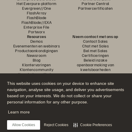
Het Everpure-platform
Partner Central
Evergreen//One
Partnercertificaten
FlashArray
FlashBlade
FlashBlade//EXA
Enterprise File
Portworx
Resources
Neem contact met ons op
Demos
Contact Sales
Evenementen en webinars
Chat met Sales
Productaankondigingen
Bel met Sales
Newsroom
Certificeringen
Blog
Beleid inzake
Klantervaringen
openbaarmaking van
Klantencommunity
kwetsbaarheden
Knowledge-artikelen
This website uses cookies on your device to enhance site
navigation, analyse site usage, and deliver you advertisements
Neem deel aan het gesprek
based on your interests. We do not collect or share your
Volg alle officiële sociale kanalen van Everpure
personal information for any other purpose.
Learn more
© 2026 Everpure, Inc. Alle rechten voorbehouden.
Allow Cookies
Reject Cookies
Cookie Preferences
Privacy
Algemene voorwaarden website
Legal
Vertrouwenscentrum
Cookie-instellingen
Mijn gegevens niet verkopen of delen