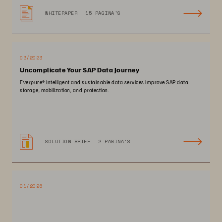
WHITEPAPER
15 PAGINA'S
03/2023
Uncomplicate Your SAP Data Journey
Everpure® intelligent and sustainable data services improve SAP data
storage, mobilization, and protection.
SOLUTION BRIEF
2 PAGINA'S
01/2026