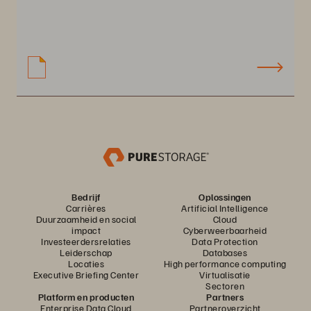
Bedrijf
Oplossingen
Carrières
Artificial Intelligence
Duurzaamheid en social
Cloud
impact
Cyberweerbaarheid
Investeerdersrelaties
Data Protection
Leiderschap
Databases
Locaties
High performance computing
Executive Briefing Center
Virtualisatie
Sectoren
Platform en producten
Partners
Enterprise Data Cloud
Partneroverzicht