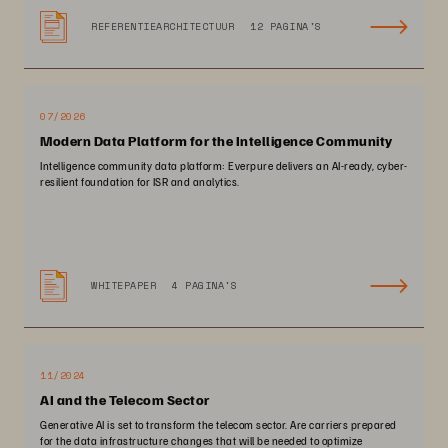
REFERENTIEARCHITECTUUR
12 PAGINA'S
07/2026
Modern Data Platform for the Intelligence Community
Intelligence community data platform: Everpure delivers an AI-ready, cyber-
resilient foundation for ISR and analytics.
WHITEPAPER
4 PAGINA'S
11/2024
AI and the Telecom Sector
Generative AI is set to transform the telecom sector. Are carriers prepared
for the data infrastructure changes that will be needed to optimize