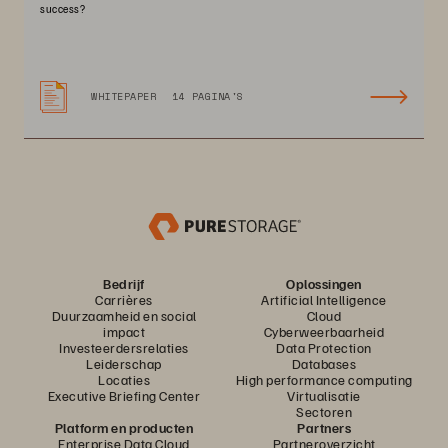
success?
WHITEPAPER
14 PAGINA'S
Bedrijf
Oplossingen
Carrières
Artificial Intelligence
Duurzaamheid en social
Cloud
impact
Cyberweerbaarheid
Investeerdersrelaties
Data Protection
Leiderschap
Databases
Locaties
High performance computing
Executive Briefing Center
Virtualisatie
Sectoren
Platform en producten
Partners
Enterprise Data Cloud
Partneroverzicht