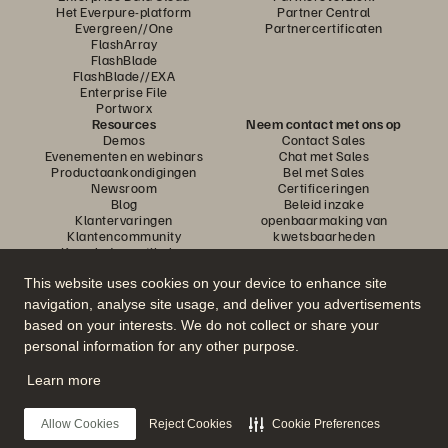
Het Everpure-platform
Partner Central
Evergreen//One
Partnercertificaten
FlashArray
FlashBlade
FlashBlade//EXA
Enterprise File
Portworx
Resources
Neem contact met ons op
Demos
Contact Sales
Evenementen en webinars
Chat met Sales
Productaankondigingen
Bel met Sales
Newsroom
Certificeringen
Blog
Beleid inzake
Klantervaringen
openbaarmaking van
Klantencommunity
kwetsbaarheden
Knowledge-artikelen
This website uses cookies on your device to enhance site
navigation, analyse site usage, and deliver you advertisements
Neem deel aan het gesprek
based on your interests. We do not collect or share your
Volg alle officiële sociale kanalen van Everpure
personal information for any other purpose.
Learn more
© 2026 Everpure, Inc. Alle rechten voorbehouden.
Allow Cookies
Reject Cookies
Cookie Preferences
Privacy
Algemene voorwaarden website
Legal
Vertrouwenscentrum
Cookie-instellingen
Mijn gegevens niet verkopen of delen