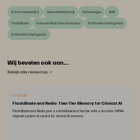
Klant-casestudy’s
Gezondheidszorg
Technologie
AIRI
FlashBlade
Activate Real-time Analytics
Artificiële intelligentie
Artificiële Intelligentie
Wij bevelen ook aan...
Bekijk alle resources
07/2026
FlashBlade and Redis: Two-Tier Memory for Clinical AI
FlashBlade and Redis pair a submillisecond hot tier with a durable, HIPAA-
aligned system of record for clinical AI memory.