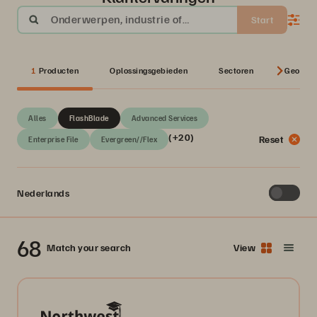
Onderwerpen, industrie of
Start
technologie
1
Producten
Oplossingsgebieden
Sectoren
Geo’s
Alles
FlashBlade
Advanced Services
(+20)
Reset
Enterprise File
Evergreen//Flex
Nederlands
68
Match your search
View