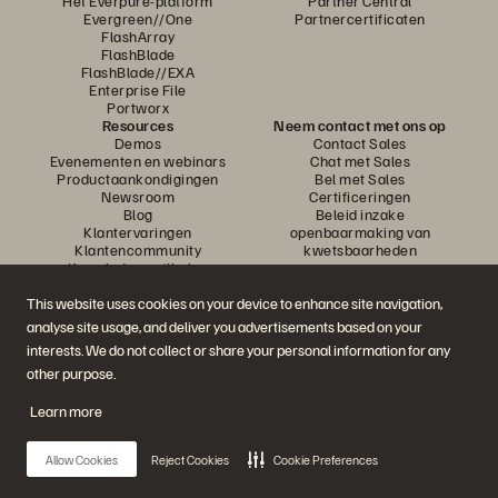
Het Everpure-platform
Partner Central
Evergreen//One
Partnercertificaten
FlashArray
FlashBlade
FlashBlade//EXA
Enterprise File
Portworx
Resources
Neem contact met ons op
Demos
Contact Sales
Evenementen en webinars
Chat met Sales
Productaankondigingen
Bel met Sales
Newsroom
Certificeringen
Blog
Beleid inzake
Klantervaringen
openbaarmaking van
Klantencommunity
kwetsbaarheden
Knowledge-artikelen
This website uses cookies on your device to enhance site navigation,
analyse site usage, and deliver you advertisements based on your
Neem deel aan het gesprek
interests. We do not collect or share your personal information for any
Volg alle officiële sociale kanalen van Everpure
other purpose.
Learn more
© 2026 Everpure, Inc. Alle rechten voorbehouden.
Allow Cookies
Reject Cookies
Cookie Preferences
Privacy
Algemene voorwaarden website
Legal
Vertrouwenscentrum
Cookie-instellingen
Mijn gegevens niet verkopen of delen