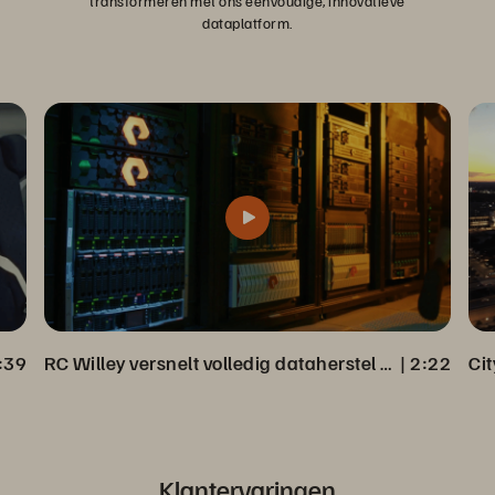
transformeren met ons eenvoudige, innovatieve
dataplatform.
:39
RC Willey versnelt volledig dataherstel vanuit Veeam Back-up
 | 
2:22
Klantervaringen