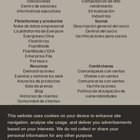
Ubicaciones
Computación de alto
Centro de sesiones
rendimiento
informativas ejecutivas
Virtualización
Industrias
Plataformas y productos
Socios
Nube de datos empresarial
Descripción general del socio
La plataforma de Everpure
Central del socio
Evergreen//One
Certificaciones para socios
FlashArray
FlashBlade
FlashBlade//EXA
Enterprise File
Portworx
Recursos
Contáctenos
Demostraciones
Comuníquese con ventas
Eventos y seminarios web
Chatee con ventas
Anuncios de productos
Comunicarse con ventas
Sala de prensa
Certificaciones
Blog
Política de divulgación de
Historias de clientes
vulnerabilidades
Comunidad de clientes
Artículo sobre conocimiento
This website uses cookies on your device to enhance site
navigation, analyse site usage, and deliver you advertisements
Únase a la conversación
based on your interests. We do not collect or share your
Siga todos los canales sociales oficiales de Everpure
personal information for any other purpose.