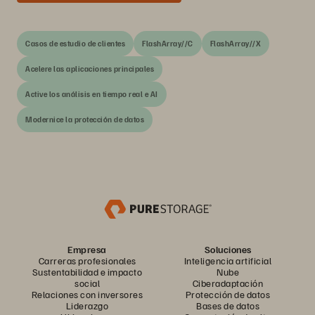
Casos de estudio de clientes
FlashArray//C
FlashArray//X
Acelere las aplicaciones principales
Active los análisis en tiempo real e AI
Modernice la protección de datos
Empresa
Soluciones
Carreras profesionales
Inteligencia artificial
Sustentabilidad e impacto
Nube
social
Ciberadaptación
Relaciones con inversores
Protección de datos
Liderazgo
Bases de datos