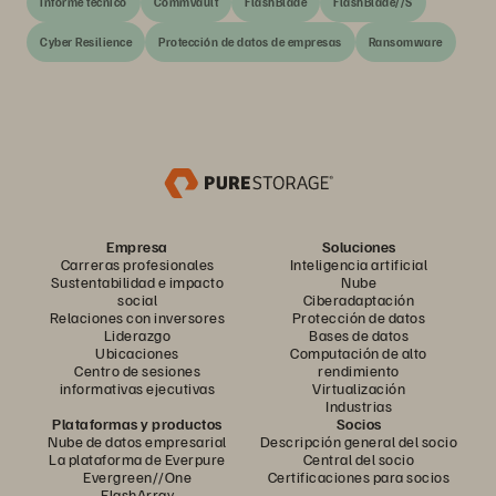
Informe técnico
Commvault
FlashBlade
FlashBlade//S
Cyber Resilience
Protección de datos de empresas
Ransomware
Empresa
Soluciones
Carreras profesionales
Inteligencia artificial
Sustentabilidad e impacto
Nube
social
Ciberadaptación
Relaciones con inversores
Protección de datos
Liderazgo
Bases de datos
Ubicaciones
Computación de alto
Centro de sesiones
rendimiento
informativas ejecutivas
Virtualización
Industrias
Plataformas y productos
Socios
Nube de datos empresarial
Descripción general del socio
La plataforma de Everpure
Central del socio
Evergreen//One
Certificaciones para socios
FlashArray