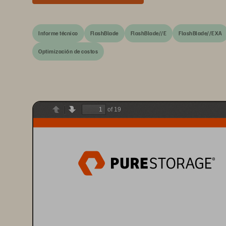
Informe técnico
FlashBlade
FlashBlade//E
FlashBlade//EXA
Optimización de costos
of 19
Previous
Next