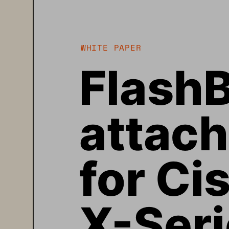
WHITE PAPER
FlashB
attach
for Ci
X-Ser