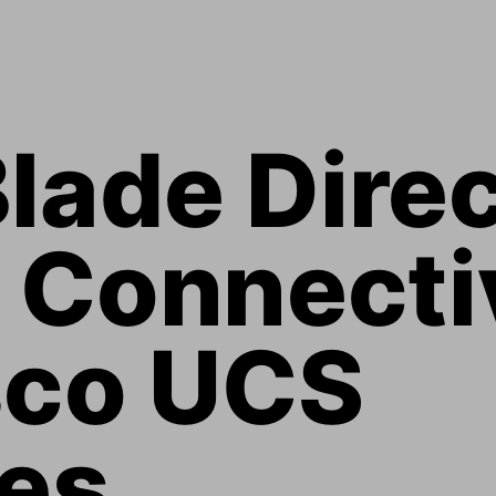
lade Direc
 Connectiv
sco UCS 
ies