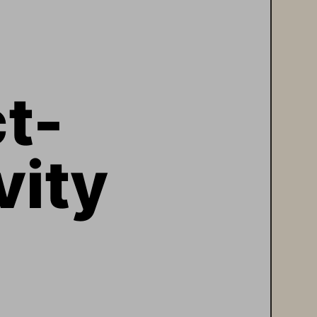
t-
ity 