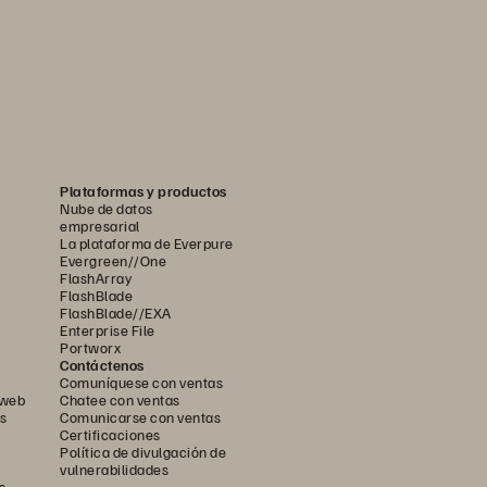
Plataformas y productos
Nube de datos
empresarial
La plataforma de Everpure
Evergreen//One
FlashArray
FlashBlade
FlashBlade//EXA
Enterprise File
Portworx
Contáctenos
Comuníquese con ventas
 web
Chatee con ventas
s
Comunicarse con ventas
Certificaciones
Política de divulgación de
vulnerabilidades
s