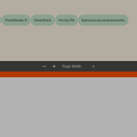
FlashBlade//S
FlashStack
Purity//FA
Aplicaciones empresariales
Zoom
Zoom
Out
In