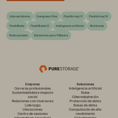
Informe técnico
Evergreen//One
FlashArray//C
FlashArray//X
FlashBlade
FlashBlade//E
Inteligencia artificial
Multinube
Nube privada
Soluciones para VMware
Empresa
Soluciones
Carreras profesionales
Inteligencia artificial
Sustentabilidad e impacto
Nube
social
Ciberadaptación
Relaciones con inversores
Protección de datos
Liderazgo
Bases de datos
Ubicaciones
Computación de alto
Centro de sesiones
rendimiento
informativas ejecutivas
Virtualización