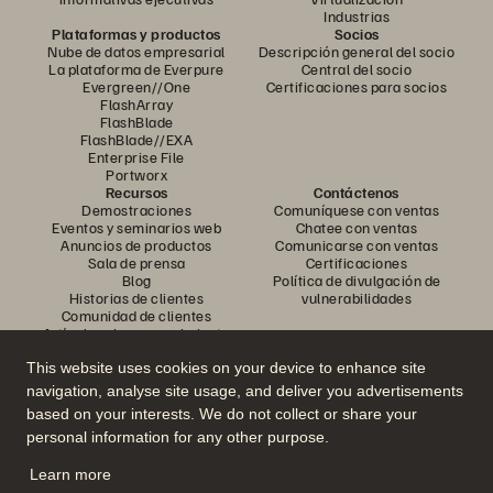
Industrias
Plataformas y productos
Socios
Nube de datos empresarial
Descripción general del socio
La plataforma de Everpure
Central del socio
Evergreen//One
Certificaciones para socios
FlashArray
FlashBlade
FlashBlade//EXA
Enterprise File
Portworx
Recursos
Contáctenos
Demostraciones
Comuníquese con ventas
Eventos y seminarios web
Chatee con ventas
Anuncios de productos
Comunicarse con ventas
Sala de prensa
Certificaciones
Blog
Política de divulgación de
Historias de clientes
vulnerabilidades
Comunidad de clientes
Artículo sobre conocimiento
This website uses cookies on your device to enhance site
navigation, analyse site usage, and deliver you advertisements
Únase a la conversación
based on your interests. We do not collect or share your
Siga todos los canales sociales oficiales de Everpure
personal information for any other purpose.
Learn more