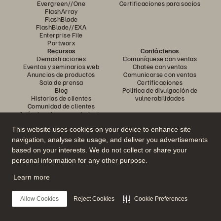
Evergreen//One
Certificaciones para socios
FlashArray
FlashBlade
FlashBlade//EXA
Enterprise File
Portworx
Recursos
Contáctenos
Demostraciones
Comuníquese con ventas
Eventos y seminarios web
Chatee con ventas
Anuncios de productos
Comunicarse con ventas
Sala de prensa
Certificaciones
Blog
Política de divulgación de
Historias de clientes
vulnerabilidades
Comunidad de clientes
Artículo sobre conocimiento
This website uses cookies on your device to enhance site
navigation, analyse site usage, and deliver you advertisements
Únase a la conversación
based on your interests. We do not collect or share your
Siga todos los canales sociales oficiales de Everpure
personal information for any other purpose.
Learn more
© 2026 Everpure, Inc. Todos los derechos reservados.
Allow Cookies
Reject Cookies
Cookie Preferences
Privacidad
Términos del sitio web
Legal
Centro de confianza
Configuración de cookies
No vender ni compartir mis datos