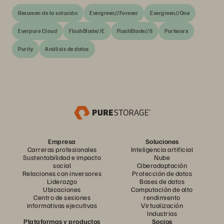
Resumen de la solución
Evergreen//Forever
Evergreen//One
Everpure Cloud
FlashBlade//E
FlashBlade//S
Portworx
Purity
Análisis de datos
Empresa
Soluciones
Carreras profesionales
Inteligencia artificial
Sustentabilidad e impacto
Nube
social
Ciberadaptación
Relaciones con inversores
Protección de datos
Liderazgo
Bases de datos
Ubicaciones
Computación de alto
Centro de sesiones
rendimiento
informativas ejecutivas
Virtualización
Industrias
Plataformas y productos
Socios