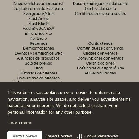
Nube de datos empresarial
Descripción general del socio
La plataforma de Everpure
Central del socio
Evergreen//One
Certificaciones para socios
FlashArray
FlashBlade
FlashBlade//EXA
Enterprise File
Portworx
Recursos
Contáctenos
Demostraciones
Comuníquese con ventas
Eventos y seminarios web
Chatee con ventas
Anuncios de productos
Comunicarse con ventas
Sala de prensa
Certificaciones
Blog
Política de divulgación de
Historias de clientes
vulnerabilidades
Comunidad de clientes
Artículo sobre conocimiento
This website uses cookies on your device to enhance site
navigation, analyse site usage, and deliver you advertisements
Únase a la conversación
based on your interests. We do not collect or share your
Siga todos los canales sociales oficiales de Everpure
personal information for any other purpose.
Learn more
© 2026 Everpure, Inc. Todos los derechos reservados.
Allow Cookies
Reject Cookies
Cookie Preferences
Privacidad
Términos del sitio web
Legal
Centro de confianza