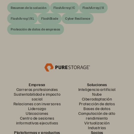
Resumen de la solución
FlashArray//C
FlashArray//X
FlashArray//XL
FlashBlade
Cyber Resilience
Protección de datos de empresas
Empresa
Soluciones
Carreras profesionales
Inteligencia artificial
Sustentabilidad e impacto
Nube
social
Ciberadaptación
Relaciones con inversores
Protección de datos
Liderazgo
Bases de datos
Ubicaciones
Computación de alto
Centro de sesiones
rendimiento
informativas ejecutivas
Virtualización
Industrias
Plataformas y productos
Socios