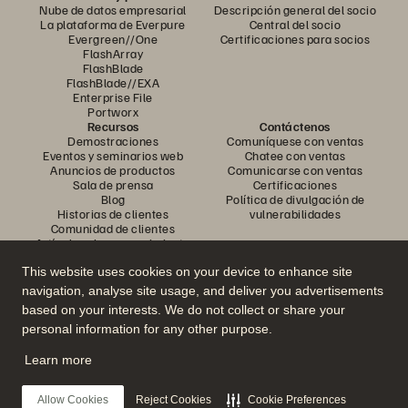
Nube de datos empresarial
Descripción general del socio
La plataforma de Everpure
Central del socio
Evergreen//One
Certificaciones para socios
FlashArray
FlashBlade
FlashBlade//EXA
Enterprise File
Portworx
Recursos
Contáctenos
Demostraciones
Comuníquese con ventas
Eventos y seminarios web
Chatee con ventas
Anuncios de productos
Comunicarse con ventas
Sala de prensa
Certificaciones
Blog
Política de divulgación de
Historias de clientes
vulnerabilidades
Comunidad de clientes
Artículo sobre conocimiento
This website uses cookies on your device to enhance site
navigation, analyse site usage, and deliver you advertisements
Únase a la conversación
based on your interests. We do not collect or share your
Siga todos los canales sociales oficiales de Everpure
personal information for any other purpose.
Learn more
© 2026 Everpure, Inc. Todos los derechos reservados.
Allow Cookies
Reject Cookies
Cookie Preferences
Privacidad
Términos del sitio web
Legal
Centro de confianza