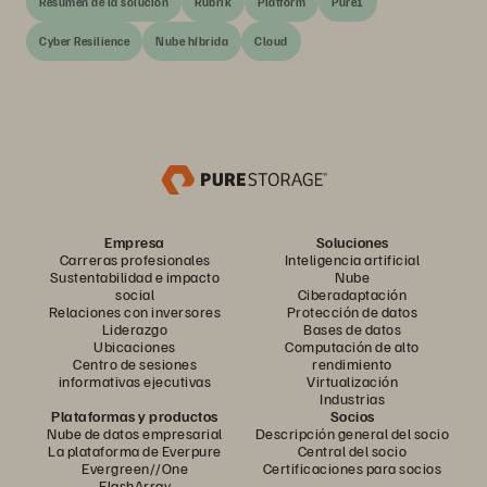
Resumen de la solución
Rubrik
Platform
Pure1
Cyber Resilience
Nube híbrida
Cloud
Empresa
Soluciones
Carreras profesionales
Inteligencia artificial
Sustentabilidad e impacto
Nube
social
Ciberadaptación
Relaciones con inversores
Protección de datos
Liderazgo
Bases de datos
Ubicaciones
Computación de alto
Centro de sesiones
rendimiento
informativas ejecutivas
Virtualización
Industrias
Plataformas y productos
Socios
Nube de datos empresarial
Descripción general del socio
La plataforma de Everpure
Central del socio
Evergreen//One
Certificaciones para socios
FlashArray