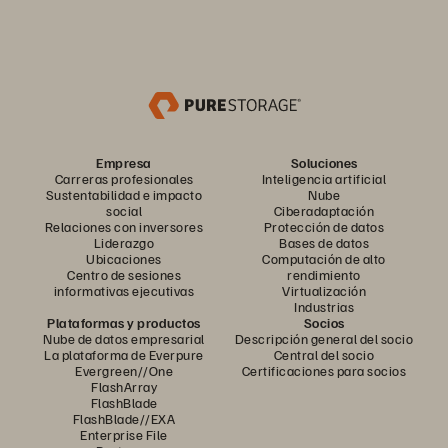
Empresa
Soluciones
Carreras profesionales
Inteligencia artificial
Sustentabilidad e impacto
Nube
social
Ciberadaptación
Relaciones con inversores
Protección de datos
Liderazgo
Bases de datos
Ubicaciones
Computación de alto
Centro de sesiones
rendimiento
informativas ejecutivas
Virtualización
Industrias
Plataformas y productos
Socios
Nube de datos empresarial
Descripción general del socio
La plataforma de Everpure
Central del socio
Evergreen//One
Certificaciones para socios
FlashArray
FlashBlade
FlashBlade//EXA
Enterprise File