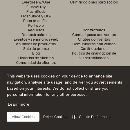
Evergreen//One
Certificaciones para socios
FlashArray
FlashBlade
FlashBlade//EXA
Enterprise File
Portworx
Recursos
Contáctenos
Demostraciones
Comuníquese con ventas
Eventos y seminarios web
Chatee con ventas
Anuncios de productos
Comunicarse con ventas
Sala de prensa
Certificaciones
Blog
Política de divulgación de
Historias de clientes
vulnerabilidades
Comunidad de clientes
Artículo sobre conocimiento
This website uses cookies on your device to enhance site
navigation, analyse site usage, and deliver you advertisements
Únase a la conversación
based on your interests. We do not collect or share your
Siga todos los canales sociales oficiales de Everpure
personal information for any other purpose.
Learn more
© 2026 Everpure, Inc. Todos los derechos reservados.
Allow Cookies
Reject Cookies
Cookie Preferences
Privacidad
Términos del sitio web
Legal
Centro de confianza
Configuración de cookies
No vender ni compartir mis datos