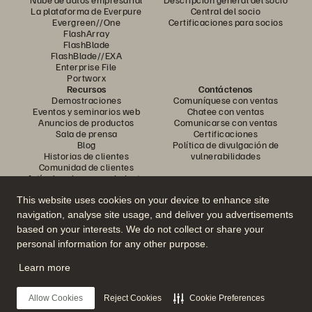
La plataforma de Everpure
Central del socio
Evergreen//One
Certificaciones para socios
FlashArray
FlashBlade
FlashBlade//EXA
Enterprise File
Portworx
Recursos
Contáctenos
Demostraciones
Comuníquese con ventas
Eventos y seminarios web
Chatee con ventas
Anuncios de productos
Comunicarse con ventas
Sala de prensa
Certificaciones
Blog
Política de divulgación de
Historias de clientes
vulnerabilidades
Comunidad de clientes
Artículo sobre conocimiento
This website uses cookies on your device to enhance site
navigation, analyse site usage, and deliver you advertisements
Únase a la conversación
based on your interests. We do not collect or share your
Siga todos los canales sociales oficiales de Everpure
personal information for any other purpose.
Learn more
© 2026 Everpure, Inc. Todos los derechos reservados.
Allow Cookies
Reject Cookies
Cookie Preferences
Privacidad
Términos del sitio web
Legal
Centro de confianza