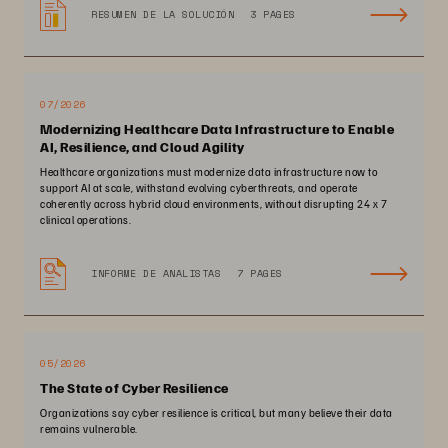
RESUMEN DE LA SOLUCIÓN
3 PAGES
07/2026
Modernizing Healthcare Data Infrastructure to Enable
AI, Resilience, and Cloud Agility
Healthcare organizations must modernize data infrastructure now to
support AI at scale, withstand evolving cyberthreats, and operate
coherently across hybrid cloud environments, without disrupting 24 x 7
clinical operations.
INFORME DE ANALISTAS
7 PAGES
05/2026
The State of Cyber Resilience
Organizations say cyber resilience is critical, but many believe their data
remains vulnerable.