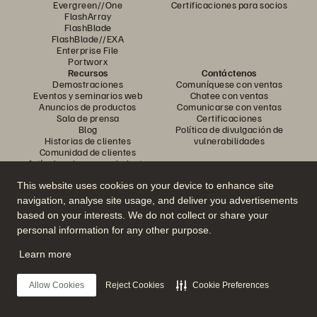
Evergreen//One
Certificaciones para socios
FlashArray
FlashBlade
FlashBlade//EXA
Enterprise File
Portworx
Recursos
Contáctenos
Demostraciones
Comuníquese con ventas
Eventos y seminarios web
Chatee con ventas
Anuncios de productos
Comunicarse con ventas
Sala de prensa
Certificaciones
Blog
Política de divulgación de
Historias de clientes
vulnerabilidades
Comunidad de clientes
Artículo sobre conocimiento
This website uses cookies on your device to enhance site
navigation, analyse site usage, and deliver you advertisements
Únase a la conversación
based on your interests. We do not collect or share your
Siga todos los canales sociales oficiales de Everpure
personal information for any other purpose.
Learn more
© 2026 Everpure, Inc. Todos los derechos reservados.
Allow Cookies
Reject Cookies
Cookie Preferences
Privacidad
Términos del sitio web
Legal
Centro de confianza
Configuración de cookies
No vender ni compartir mis datos