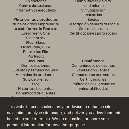
Ubicaciones
Computación de alto
Centro de sesiones
rendimiento
informativas ejecutivas
Virtualización
Industrias
Plataformas y productos
Socios
Nube de datos empresarial
Descripción general del socio
La plataforma de Everpure
Central del socio
Evergreen//One
Certificaciones para socios
FlashArray
FlashBlade
FlashBlade//EXA
Enterprise File
Portworx
Recursos
Contáctenos
Demostraciones
Comuníquese con ventas
Eventos y seminarios web
Chatee con ventas
Anuncios de productos
Comunicarse con ventas
Sala de prensa
Certificaciones
Blog
Política de divulgación de
Historias de clientes
vulnerabilidades
Comunidad de clientes
Artículo sobre conocimiento
This website uses cookies on your device to enhance site
navigation, analyse site usage, and deliver you advertisements
Únase a la conversación
based on your interests. We do not collect or share your
Siga todos los canales sociales oficiales de Everpure
personal information for any other purpose.