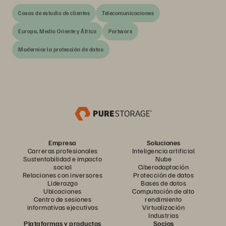
Casos de estudio de clientes
Telecomunicaciones
Europa, Medio Oriente y África
Portworx
Modernice la protección de datos
Empresa
Soluciones
Carreras profesionales
Inteligencia artificial
Sustentabilidad e impacto
Nube
social
Ciberadaptación
Relaciones con inversores
Protección de datos
Liderazgo
Bases de datos
Ubicaciones
Computación de alto
Centro de sesiones
rendimiento
informativas ejecutivas
Virtualización
Industrias
Plataformas y productos
Socios