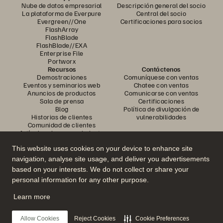
Nube de datos empresarial
Descripción general del socio
La plataforma de Everpure
Central del socio
Evergreen//One
Certificaciones para socios
FlashArray
FlashBlade
FlashBlade//EXA
Enterprise File
Portworx
Recursos
Contáctenos
Demostraciones
Comuníquese con ventas
Eventos y seminarios web
Chatee con ventas
Anuncios de productos
Comunicarse con ventas
Sala de prensa
Certificaciones
Blog
Política de divulgación de
Historias de clientes
vulnerabilidades
Comunidad de clientes
Artículo sobre conocimiento
This website uses cookies on your device to enhance site
navigation, analyse site usage, and deliver you advertisements
Únase a la conversación
based on your interests. We do not collect or share your
Siga todos los canales sociales oficiales de Everpure
personal information for any other purpose.
Learn more
© 2026 Everpure, Inc. Todos los derechos reservados.
Allow Cookies
Reject Cookies
Cookie Preferences
Privacidad
Términos del sitio web
Legal
Centro de confianza