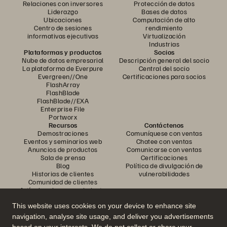
Relaciones con inversores
Protección de datos
Liderazgo
Bases de datos
Ubicaciones
Computación de alto
Centro de sesiones
rendimiento
informativas ejecutivas
Virtualización
Industrias
Plataformas y productos
Socios
Nube de datos empresarial
Descripción general del socio
La plataforma de Everpure
Central del socio
Evergreen//One
Certificaciones para socios
FlashArray
FlashBlade
FlashBlade//EXA
Enterprise File
Portworx
Recursos
Contáctenos
Demostraciones
Comuníquese con ventas
Eventos y seminarios web
Chatee con ventas
Anuncios de productos
Comunicarse con ventas
Sala de prensa
Certificaciones
Blog
Política de divulgación de
Historias de clientes
vulnerabilidades
Comunidad de clientes
Artículo sobre conocimiento
This website uses cookies on your device to enhance site
navigation, analyse site usage, and deliver you advertisements
Únase a la conversación