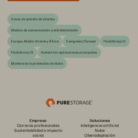
Casos de estudio de clientes
Medios de comunicación y entretenimiento
Europa, Medio Oriente y África
Evergreen//Forever
FlashArray//C
FlashArray//X
Acelere las aplicaciones principales
Modernice la protección de datos
Empresa
Soluciones
Carreras profesionales
Inteligencia artificial
Sustentabilidad e impacto
Nube
social
Ciberadaptación