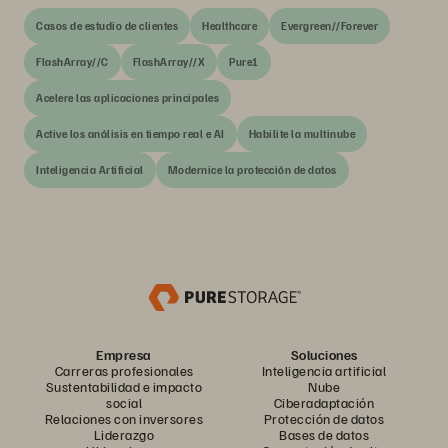
Casos de estudio de clientes
Healthcare
Evergreen//Forever
FlashArray//C
FlashArray//X
Pure1
Acelere las aplicaciones principales
Active los análisis en tiempo real e AI
Habilite la multinube
Inteligencia Artificial
Modernice la protección de datos
Empresa
Soluciones
Carreras profesionales
Inteligencia artificial
Sustentabilidad e impacto
Nube
social
Ciberadaptación
Relaciones con inversores
Protección de datos
Liderazgo
Bases de datos