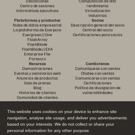
Ubicaciones
Computación de alto
Centro de sesiones
rendimiento
informativas ejecutivas
Virtualización
Industrias
Plataformas y productos
Socios
Nube de datos empresarial
Descripción general del socio
La plataforma de Everpure
Central del socio
Evergreen//One
Certificaciones para socios
FlashArray
FlashBlade
FlashBlade//EXA
Enterprise File
Portworx
Recursos
Contáctenos
Demostraciones
Comuníquese con ventas
Eventos y seminarios web
Chatee con ventas
Anuncios de productos
Comunicarse con ventas
Sala de prensa
Certificaciones
Blog
Política de divulgación de
Historias de clientes
vulnerabilidades
Comunidad de clientes
Artículo sobre conocimiento
This website uses cookies on your device to enhance site
navigation, analyse site usage, and deliver you advertisements
Únase a la conversación
based on your interests. We do not collect or share your
Siga todos los canales sociales oficiales de Everpure
personal information for any other purpose.