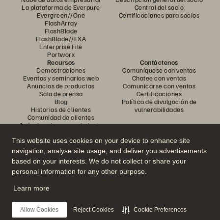
La plataforma de Everpure
Central del socio
Evergreen//One
Certificaciones para socios
FlashArray
FlashBlade
FlashBlade//EXA
Enterprise File
Portworx
Recursos
Contáctenos
Demostraciones
Comuníquese con ventas
Eventos y seminarios web
Chatee con ventas
Anuncios de productos
Comunicarse con ventas
Sala de prensa
Certificaciones
Blog
Política de divulgación de
Historias de clientes
vulnerabilidades
Comunidad de clientes
Artículo sobre conocimiento
This website uses cookies on your device to enhance site
navigation, analyse site usage, and deliver you advertisements
Únase a la conversación
based on your interests. We do not collect or share your
Siga todos los canales sociales oficiales de Everpure
personal information for any other purpose.
Learn more
© 2026 Everpure, Inc. Todos los derechos reservados.
Allow Cookies
Reject Cookies
Cookie Preferences
Privacidad
Términos del sitio web
Legal
Centro de confianza