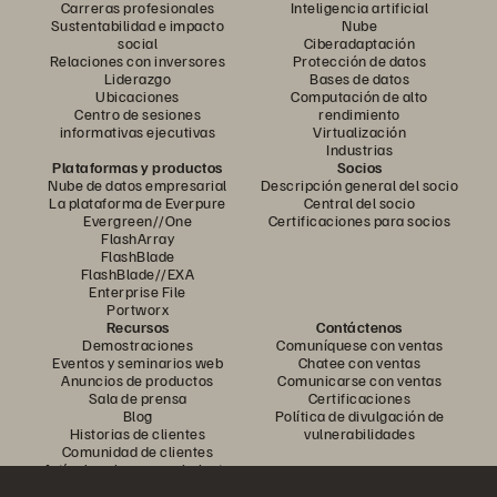
Carreras profesionales
Inteligencia artificial
Sustentabilidad e impacto
Nube
social
Ciberadaptación
Relaciones con inversores
Protección de datos
Liderazgo
Bases de datos
Ubicaciones
Computación de alto
Centro de sesiones
rendimiento
informativas ejecutivas
Virtualización
Industrias
Plataformas y productos
Socios
Nube de datos empresarial
Descripción general del socio
La plataforma de Everpure
Central del socio
Evergreen//One
Certificaciones para socios
FlashArray
FlashBlade
FlashBlade//EXA
Enterprise File
Portworx
Recursos
Contáctenos
Demostraciones
Comuníquese con ventas
Eventos y seminarios web
Chatee con ventas
Anuncios de productos
Comunicarse con ventas
Sala de prensa
Certificaciones
Blog
Política de divulgación de
Historias de clientes
vulnerabilidades
Comunidad de clientes
Artículo sobre conocimiento